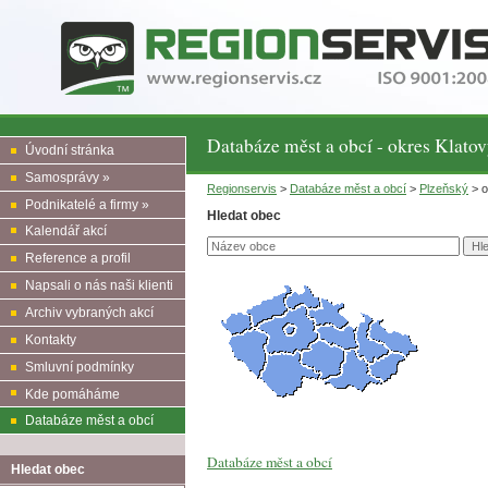
Databáze měst a obcí - okres Klato
Úvodní stránka
Samosprávy »
Regionservis
>
Databáze měst a obcí
>
Plzeňský
> o
Podnikatelé a firmy »
Hledat obec
Kalendář akcí
Reference a profil
Napsali o nás naši klienti
Archiv vybraných akcí
Kontakty
Smluvní podmínky
Kde pomáháme
Databáze měst a obcí
Databáze měst a obcí
Hledat obec