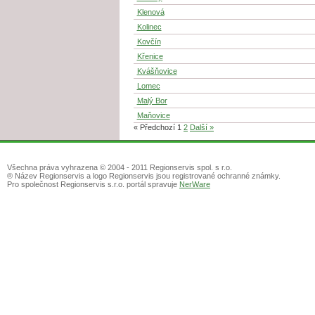
Klenová
Kolinec
Kovčín
Křenice
Kvášňovice
Lomec
Malý Bor
Maňovice
« Předchozí
1
2
Další »
Všechna práva vyhrazena © 2004 - 2011 Regionservis spol. s r.o.
® Název Regionservis a logo Regionservis jsou registrované ochranné známky.
Pro společnost Regionservis s.r.o. portál spravuje
NerWare