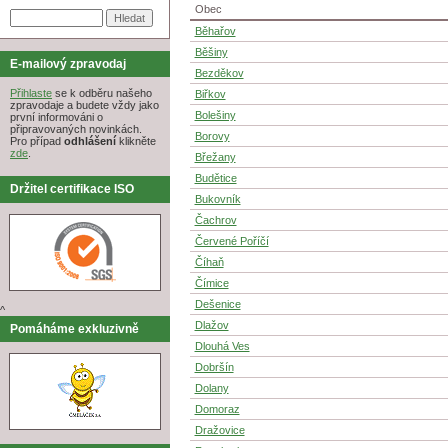
Obec
Běhařov
Běšiny
E-mailový zpravodaj
Bezděkov
Přihlaste
se k odběru našeho
Biřkov
zpravodaje a budete vždy jako
Bolešiny
první informováni o
připravovaných novinkách.
Borovy
Pro případ
odhlášení
klikněte
zde
.
Břežany
Budětice
Držitel certifikace ISO
Bukovník
Čachrov
Červené Poříčí
Číhaň
Čímice
Dešenice
^
Dlažov
Pomáháme exkluzivně
Dlouhá Ves
Dobršín
Dolany
Domoraz
Dražovice