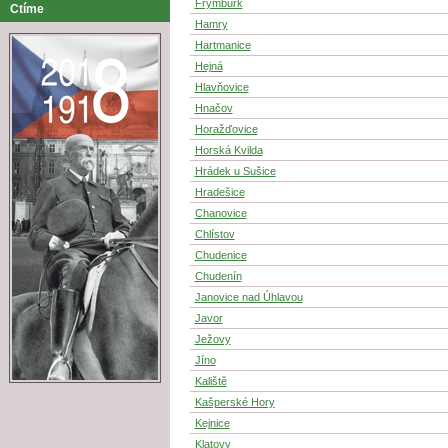
Frymburk
Ctíme
Hamry
Hartmanice
Hejná
Hlavňovice
Hnačov
Horažďovice
Horská Kvilda
Hrádek u Sušice
Hradešice
Chanovice
Chlístov
Chudenice
Chudenín
Janovice nad Úhlavou
Javor
Ježovy
Jíno
Kaliště
Kašperské Hory
Kejnice
Klatovy