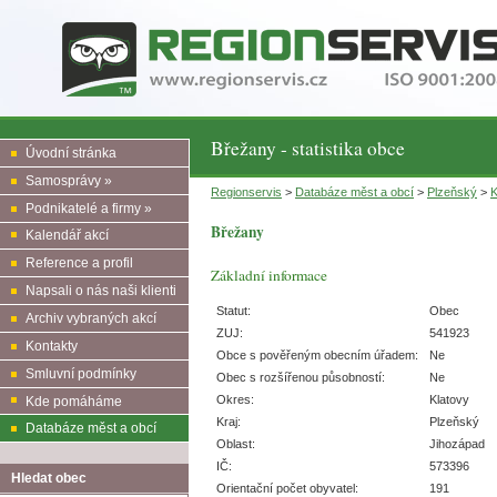
Břežany - statistika obce
Úvodní stránka
Samosprávy »
Regionservis
>
Databáze měst a obcí
>
Plzeňský
>
K
Podnikatelé a firmy »
Břežany
Kalendář akcí
Reference a profil
Základní informace
Napsali o nás naši klienti
Statut:
Obec
Archiv vybraných akcí
ZUJ:
541923
Kontakty
Obce s pověřeným obecním úřadem:
Ne
Smluvní podmínky
Obec s rozšířenou působností:
Ne
Okres:
Klatovy
Kde pomáháme
Kraj:
Plzeňský
Databáze měst a obcí
Oblast:
Jihozápad
IČ:
573396
Hledat obec
Orientační počet obyvatel:
191