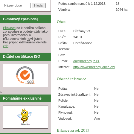
Počet zaměstnanců k 1.12.2013:
18
Výměra:
1044 ha
E-mailový zpravodaj
Obec
Přihlaste
se k odběru našeho
Ulice:
Břežany 23
zpravodaje a budete vždy jako
první informováni o
PSČ:
34101
připravovaných novinkách.
Pro případ
odhlášení
klikněte
Pošta:
Horažďovice
zde
.
Telefon:
Fax:
Držitel certifikace ISO
E-mail:
ou@brezany.jz.cz
Internet:
http://www.brezany-obec.cz/
Obecné informace
Pošta:
Ne
^
Zdravotnické zařízení:
Ne
Pomáháme exkluzivně
Policie:
Ne
Kanalizace:
Ne
Plynovod:
Ne
Vodovod:
Ano
Bilance za rok 2013