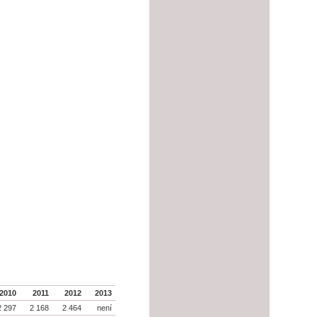
2010
2011
2012
2013
2 297
2 168
2 464
není