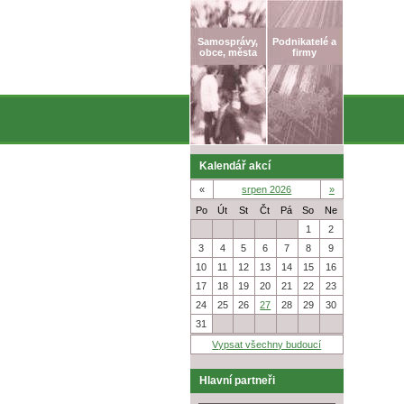
Samosprávy,
Podnikatelé a
obce, města
firmy
Kalendář akcí
«
srpen 2026
»
Po
Út
St
Čt
Pá
So
Ne
27
28
29
30
31
1
2
3
4
5
6
7
8
9
10
11
12
13
14
15
16
17
18
19
20
21
22
23
24
25
26
27
28
29
30
31
1
2
3
4
5
6
Vypsat všechny budoucí
Hlavní partneři