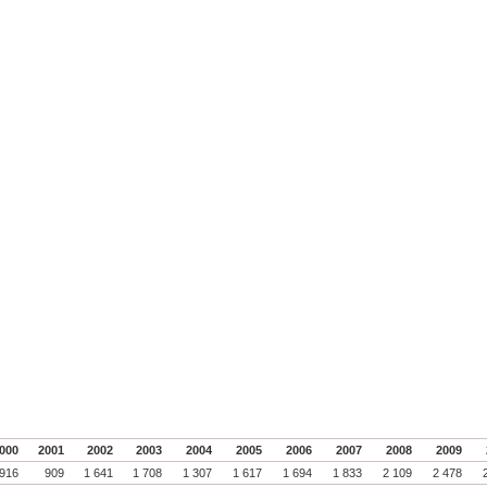
000
2001
2002
2003
2004
2005
2006
2007
2008
2009
916
909
1 641
1 708
1 307
1 617
1 694
1 833
2 109
2 478