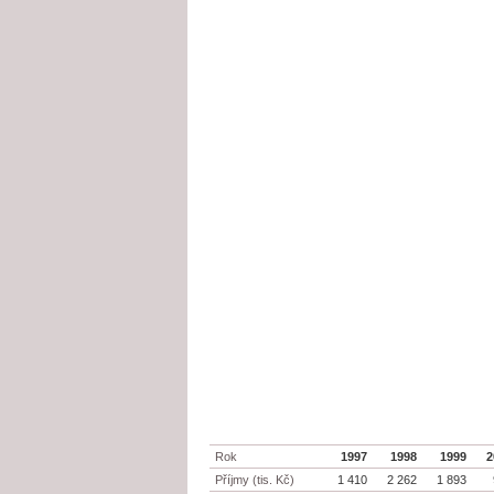
Rok
1997
1998
1999
2
Příjmy (tis. Kč)
1 410
2 262
1 893