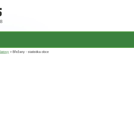
latovy
> Břežany - statistika obce