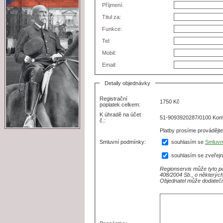
Příjmení:
Titul za:
Funkce:
Tel:
Mobil:
Email:
Detaily objednávky
Registrační
1750
Kč
poplatek celkem:
K úhradě na účet
51-9093920287/0100 Kome
č.:
Platby prosíme provádějt
souhlasím se
Smluvn
Smluvní podmínky:
souhlasím se zveřejn
Regionservis může tyto po
408/2004 Sb., o některých
Objednatel může dodatečn