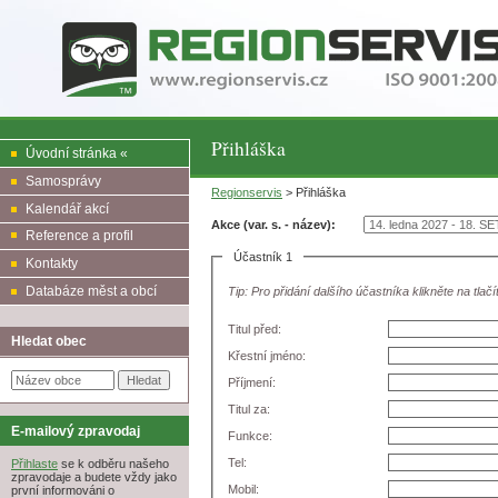
Přihláška
Úvodní stránka «
Samosprávy
Regionservis
> Přihláška
Kalendář akcí
Akce (var. s. - název):
Reference a profil
Účastník 1
Kontakty
Databáze měst a obcí
Tip: Pro přidání dalšího účastníka klikněte na tlačí
Titul před:
Hledat obec
Křestní jméno:
Příjmení:
Titul za:
E-mailový zpravodaj
Funkce:
Tel:
Přihlaste
se k odběru našeho
zpravodaje a budete vždy jako
Mobil:
první informováni o