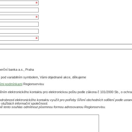
rční banka a.s., Praha
e pod variabilním symbolem, Vámi objednané akce, děkujeme
ími podmínkami
Regionservisu
ěním elektronického kontaktu pro elektronickou poštu podle zákona č 101/2000 Sb., o ochra
drobnosti elektronického kontaktu využít pro potřeby šíření obchodních sdělení podle usta
 službách informační společnosti.
ě tento souhlas odmítnout písemnou formou adresovanou Regionservisu.