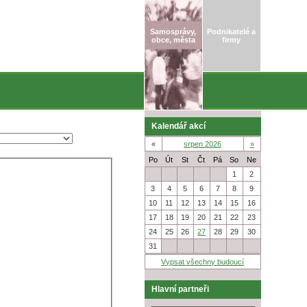
Samosprávy,
Podnikatelé a
obce, města
firmy
Kalendář akcí
«
srpen 2026
»
Po
Út
St
Čt
Pá
So
Ne
27
28
29
30
31
1
2
3
4
5
6
7
8
9
10
11
12
13
14
15
16
17
18
19
20
21
22
23
24
25
26
27
28
29
30
31
1
2
3
4
5
6
Vypsat všechny budoucí
Hlavní partneři