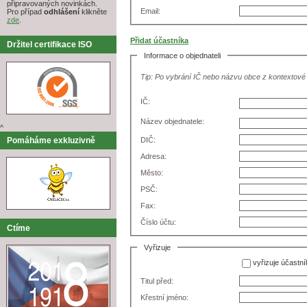
připravovaných novinkách.
Email:
Pro případ
odhlášení
klikněte
zde
.
Přidat účastníka
Držitel certifikace ISO
Informace o objednateli
Tip: Po vybrání IČ nebo názvu obce z kontextové
IČ:
Název objednatele:
^
Pomáháme exkluzivně
DIČ:
Adresa:
Město:
PSČ:
Fax:
Číslo účtu:
Ctíme
Vyřizuje
vyřizuje účastní
Titul před:
Křestní jméno: