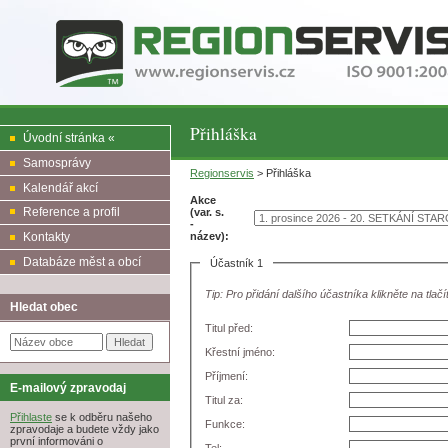
Přihláška
Úvodní stránka «
Samosprávy
Regionservis
> Přihláška
Kalendář akcí
Akce
Reference a profil
(var. s.
-
název):
Kontakty
Databáze měst a obcí
Účastník 1
Tip: Pro přidání dalšího účastníka klikněte na tlačí
Hledat obec
Titul před:
Křestní jméno:
Příjmení:
E-mailový zpravodaj
Titul za:
Přihlaste
se k odběru našeho
Funkce:
zpravodaje a budete vždy jako
první informováni o