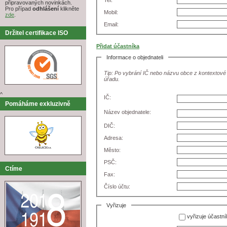
Tel:
připravovaných novinkách.
Pro případ
odhlášení
klikněte
Mobil:
zde
.
Email:
Držitel certifikace ISO
Přidat účastníka
Informace o objednateli
Tip: Po vybrání IČ nebo názvu obce z kontextové
úřadu.
^
IČ:
Pomáháme exkluzivně
Název objednatele:
DIČ:
Adresa:
Město:
PSČ:
Ctíme
Fax:
Číslo účtu:
Vyřizuje
vyřizuje účastní