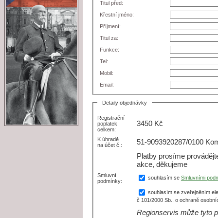
Titul před:
Křestní jméno:
Příjmení:
Titul za:
Funkce:
Tel:
Mobil:
Email:
Detaily objednávky
Registrační
3450
Kč
poplatek
celkem:
K úhradě
51-9093920287/0100 Kome
na účet č.:
Platby prosíme prováděj
akce, děkujeme
Smluvní
souhlasím se
Smluvními pod
podmínky:
souhlasím se zveřejněním ele
č 101/2000 Sb., o ochraně osobní
Regionservis může tyto p