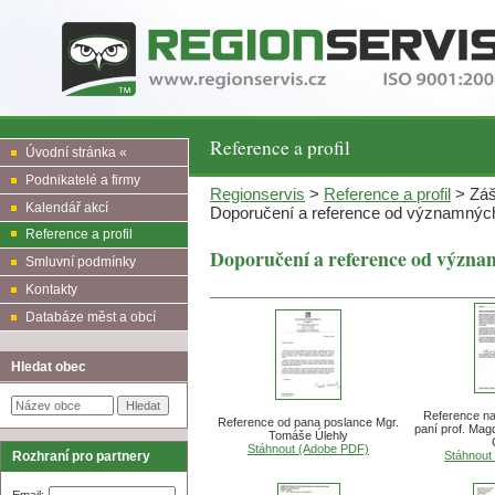
Reference a profil
Úvodní stránka «
Podnikatelé a firmy
Regionservis
>
Reference a profil
> Záš
Kalendář akcí
Doporučení a reference od významnýc
Reference a profil
Doporučení a reference od význa
Smluvní podmínky
Kontakty
Databáze měst a obcí
Hledat obec
Reference na
Reference od pana poslance Mgr.
paní prof. Ma
Tomáše Úlehly
Stáhnout (Adobe PDF)
Stáhnout
Rozhraní pro partnery
Email: