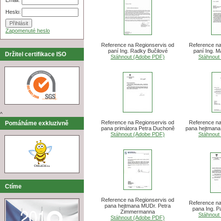
Heslo:
Zapomenuté heslo
Reference na Regionservis od
Reference na
paní Ing. Radky Bučilové
paní Ing. M
Držitel certifikace ISO
Stáhnout (Adobe PDF)
Stáhnout
^
Reference na Regionservis od
Reference na
Pomáháme exkluzivně
pana primátora Petra Duchoně
pana hejtmana 
Stáhnout (Adobe PDF)
Stáhnout
Ctíme
Reference na Regionservis od
Reference na
pana hejtmana MUDr. Petra
pana Ing. P
Zimmermanna
Stáhnout
Stáhnout (Adobe PDF)