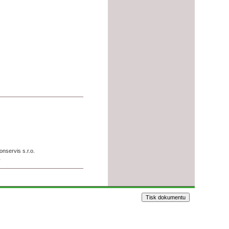
onservis s.r.o.
)