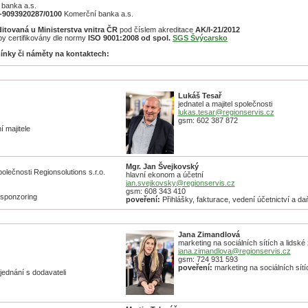
banka a.s.
-9093920287/0100
Komerční banka a.s.
ditovaná u Ministerstva vnitra ČR
pod číslem akreditace
AK/I-21/2012
by certifikovány dle normy
ISO 9001:2008 od spol.
SGS Švýcarsko
ínky či náměty na kontaktech:
Luká
š Tesař
jednatel a majitel společnosti
lukas.tesar@regionservis.cz
gsm: 602 387 872
 majitele
Mgr. Jan Švejkovský
olečnosti Regionsolutions s.r.o.
hlavní ekonom a účetní
jan.svejkovsky@regionservis.cz
gsm: 608 343 410
 sponzoring
poveření:
Přihlášky, fakturace, vedení účetnictví a d
Jana Zimandlová
marketing na sociálních sítích a lidské 
jana.zimandlova@regionservis.cz
gsm: 724 931 593
poveření:
marketing na sociálních sítíc
ednání s dodavateli