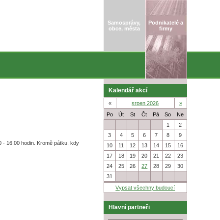
Samosprávy,
Podnikatelé a
obce, města
firmy
Kalendář akcí
«
srpen 2026
»
Po
Út
St
Čt
Pá
So
Ne
27
28
29
30
31
1
2
3
4
5
6
7
8
9
 - 16:00 hodin. Kromě pátku, kdy
10
11
12
13
14
15
16
17
18
19
20
21
22
23
24
25
26
27
28
29
30
31
1
2
3
4
5
6
Vypsat všechny budoucí
Hlavní partneři