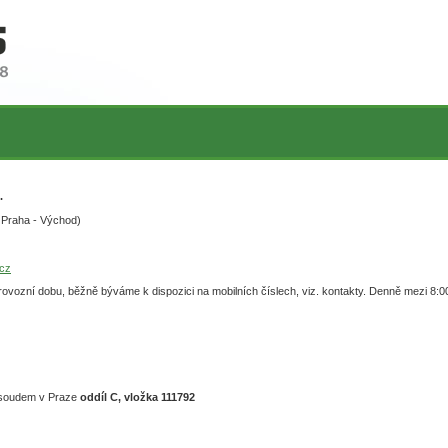
.
 Praha - Východ)
cz
vozní dobu, běžně býváme k dispozici na mobilních číslech, viz. kontakty. Denně mezi 8:00
m soudem v Praze
oddíl C, vložka 111792