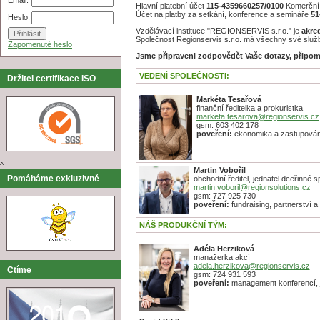
Hlavní platební účet
115-4359660257/0100
Komerční 
Účet na platby za setkání, konference a semináře
51
Heslo:
Vzdělávací instituce "REGIONSERVIS s.r.o." je
akre
Společnost Regionservis s.r.o. má všechny své služ
Zapomenuté heslo
Jsme připraveni zodpovědět Vaše dotazy, připom
VEDENÍ SPOLEČNOSTI:
Držitel certifikace ISO
Markéta Tesařová
finanční ředitelka a prokuristka
marketa.tesarova@regionservis.cz
gsm: 603 402 178
poveření:
ekonomika a zastupování
^
Martin Vobořil
Pomáháme exkluzivně
obchodní ředitel, jednatel dceřinné sp
martin.voboril@regionsolutions.cz
gsm: 727 925 730
poveření:
fundraising, partnerství a
NÁŠ PRODUKČNÍ TÝM:
Adéla Herziková
manažerka akcí
adela.herzikova@regionservis.cz
Ctíme
gsm: 724 931 593
poveření:
management konferencí, j