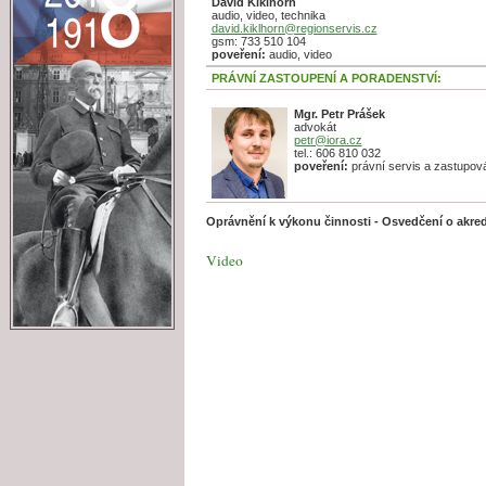
David Kiklhorn
audio, video, technika
david.kiklhorn@regionservis.cz
gsm: 733 510 104
poveření:
audio, video
PRÁVNÍ ZASTOUPENÍ A PORADENSTVÍ:
Mgr. Petr Prášek
advokát
petr@iora.cz
tel.: 606 810 032
poveření:
právní servis a zastupová
Oprávnění k výkonu činnosti - Osvedčení o akred
Video