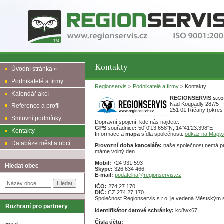
Kontakty
Úvodní stránka «
Podnikatelé a firmy
Regionservis
>
Podnikatelé a firmy
> Kontakty
Kalendář akcí
REGIONSERVIS s.r.o
Nad Koupadly 287/5
Reference a profil
251 01 Říčany (okres
Smluvní podmínky
Dopravní spojení, kde nás najdete:
GPS
souřadnice
:
50°0'13.658"N, 14°41'23.398"E
Kontakty
Informace a
mapa
sídla společnosti:
odkaz na Mapy.
Databáze měst a obcí
Provozní doba kanceláře:
naše společnost nemá pro
máme volný den.
Mobil:
724 931 593
Hledat obec
Skype:
326 634 466
E-mail:
podatelna@regionservis.cz
IČO:
274 27 170
DIČ:
CZ 274 27 170
Společnost Regionservis s.r.o. je vedená Městský
Rozhraní pro partnery
Identifikátor datové schránky:
kc8wx67
Čísla účtů:
Email: