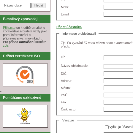
Tel:
Mobil:
Email:
E-mailový zpravodaj
Přidat účastníka
Přihlaste
se k odběru našeho
zpravodaje a budete vždy jako
Informace o objednateli
první informováni o
připravovaných novinkách.
Pro případ
odhlášení
klikněte
Tip: Po vybrání IČ nebo názvu obce z kontextové
zde
.
úřadu.
Držitel certifikace ISO
IČ:
Název objednatele:
DIČ:
Adresa:
Město:
^
PSČ:
Pomáháme exkluzivně
Fax:
Číslo účtu:
Vyřizuje
vyřizuje účastní