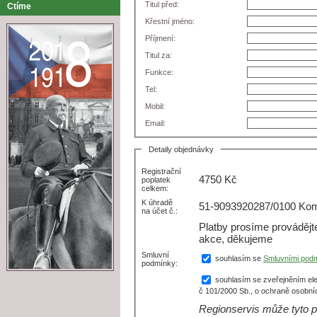
Titul před:
Ctíme
Křestní jméno:
Příjmení:
Titul za:
Funkce:
Tel:
Mobil:
Email:
Detaily objednávky
Registrační
4750
Kč
poplatek
celkem:
K úhradě
51-9093920287/0100 Kome
na účet č.:
Platby prosíme prováděj
akce, děkujeme
Smluvní
souhlasím se
Smluvními pod
podmínky:
souhlasím se zveřejněním ele
č 101/2000 Sb., o ochraně osobní
Regionservis může tyto p