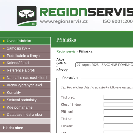
Přihláška
Úvodní stránka
Samosprávy »
Regionservis
> Přihláška
Podnikatelé a firmy »
Akce
Kalendář akcí
(var. s.
-
název):
Reference a profil
Napsali o nás naši klienti
Účastník 1
Archiv vybraných akcí
Tip: Pro přidání dalšího účastníka klikněte na tlačí
Kontakty
Titul před:
Smluvní podmínky
Křestní jméno:
Kde pomáháme
Příjmení:
Databáze měst a obcí
Titul za:
Funkce:
Hledat obec