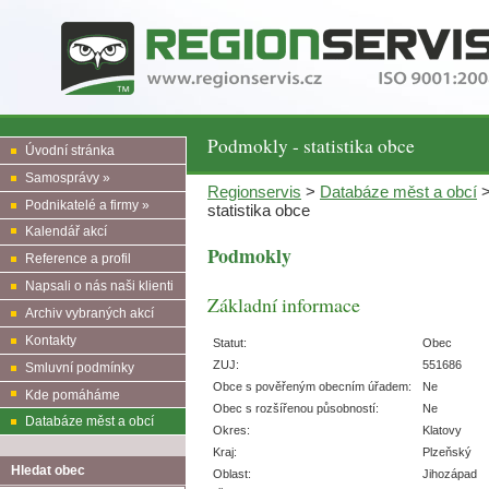
Podmokly - statistika obce
Úvodní stránka
Samosprávy »
Regionservis
>
Databáze měst a obcí
Podnikatelé a firmy »
statistika obce
Kalendář akcí
Podmokly
Reference a profil
Napsali o nás naši klienti
Základní informace
Archiv vybraných akcí
Kontakty
Statut:
Obec
ZUJ:
551686
Smluvní podmínky
Obce s pověřeným obecním úřadem:
Ne
Kde pomáháme
Obec s rozšířenou působností:
Ne
Databáze měst a obcí
Okres:
Klatovy
Kraj:
Plzeňský
Hledat obec
Oblast:
Jihozápad