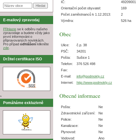
IČ:
49209001
Orientační počet obyvatel:
169
Počet zaměstnanců k 1.12.2013:
2
E-mailový zpravodaj
Výměra:
526 ha
Přihlaste
se k odběru našeho
Obec
zpravodaje a budete vždy jako
první informováni o
připravovaných novinkách.
Pro případ
odhlášení
klikněte
Ulice:
č.p. 38
zde
.
PSČ:
34201
Pošta:
Sušice 1
Držitel certifikace ISO
Telefon:
376 526 498
Fax:
E-mail:
info@podmokly.cz
Internet:
http://www.podmokly.cz
Obecné informace
^
Pomáháme exkluzivně
Pošta:
Ne
Zdravotnické zařízení:
Ne
Policie:
Ne
Kanalizace:
Ne
Plynovod:
Ne
Vodovod:
Ano