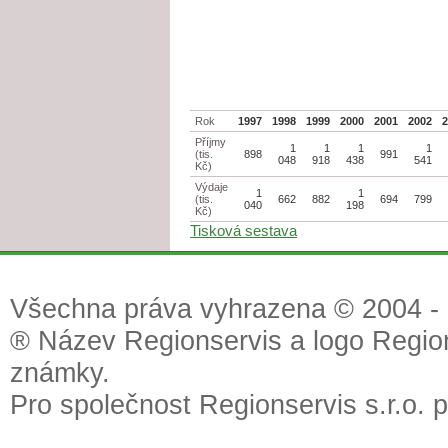
Rok
1997
1998
1999
2000
2001
2002
Příjmy
1
1
1
1
(tis.
898
991
048
918
438
541
Kč)
Výdaje
1
1
(tis.
662
882
694
799
040
198
Kč)
Tisková sestava
Všechna práva vyhrazena © 2004 - 2
® Název Regionservis a logo Region
známky.
Pro společnost Regionservis s.r.o. 