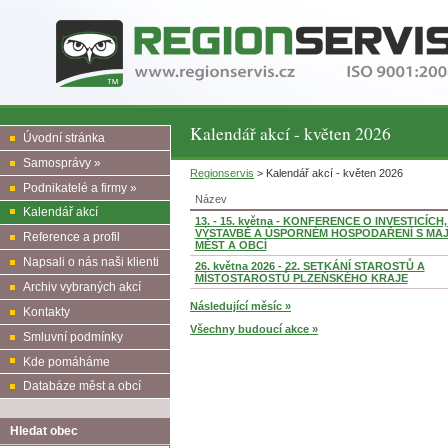
Kalendář akcí - květen 2026
Úvodní stránka
Samosprávy »
Regionservis
> Kalendář akcí - květen 2026
Podnikatelé a firmy »
Název
Kalendář akcí
13. - 15. května - KONFERENCE O INVESTICÍCH
VÝSTAVBĚ A ÚSPORNÉM HOSPODAŘENÍ S MA
Reference a profil
MĚST A OBCÍ
Napsali o nás naši klienti
26. května 2026 - 22. SETKÁNÍ STAROSTŮ A
MÍSTOSTAROSTŮ PLZEŇSKÉHO KRAJE
Archiv vybraných akcí
Následující měsíc »
Kontakty
Všechny budoucí akce »
Smluvní podmínky
Kde pomáháme
Databáze měst a obcí
Hledat obec