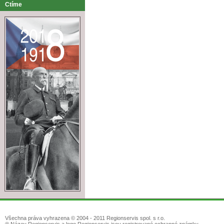
Ctíme
Všechna práva vyhrazena © 2004 - 2011 Regionservis spol. s r.o.
® Název Regionservis a logo Regionservis jsou registrované ochranné známky.