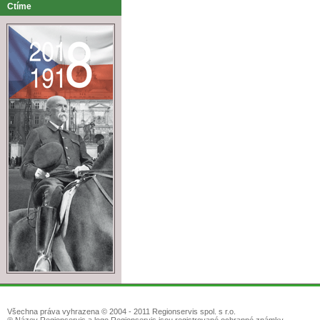
Ctíme
Všechna práva vyhrazena © 2004 - 2011 Regionservis spol. s r.o.
® Název Regionservis a logo Regionservis jsou registrované ochranné známky.