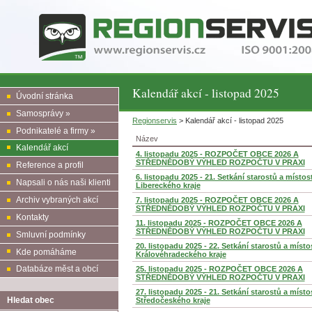
Kalendář akcí - listopad 2025
Úvodní stránka
Samosprávy »
Regionservis
> Kalendář akcí - listopad 2025
Podnikatelé a firmy »
Název
Kalendář akcí
4. listopadu 2025 - ROZPOČET OBCE 2026 A
STŘEDNĚDOBÝ VÝHLED ROZPOČTU V PRAXI
Reference a profil
6. listopadu 2025 - 21. Setkání starostů a místos
Napsali o nás naši klienti
Libereckého kraje
Archiv vybraných akcí
7. listopadu 2025 - ROZPOČET OBCE 2026 A
STŘEDNĚDOBÝ VÝHLED ROZPOČTU V PRAXI
Kontakty
11. listopadu 2025 - ROZPOČET OBCE 2026 A
STŘEDNĚDOBÝ VÝHLED ROZPOČTU V PRAXI
Smluvní podmínky
20. listopadu 2025 - 22. Setkání starostů a míst
Kde pomáháme
Královéhradeckého kraje
Databáze měst a obcí
25. listopadu 2025 - ROZPOČET OBCE 2026 A
STŘEDNĚDOBÝ VÝHLED ROZPOČTU V PRAXI
27. listopadu 2025 - 21. Setkání starostů a míst
Hledat obec
Středočeského kraje