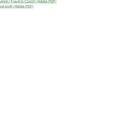
sařem (Travel in Czech) (Adobe PDF)
vel profi) (Adobe PDF)