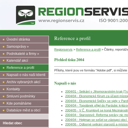
Reference a profil
Úvodní stránka
Samosprávy »
Regionservis
>
Reference a profil
> Články, reportáže
Podnikatelé a firmy »
Přehled tisku 2004
Kalendář akcí
Reference a profil
Přílohy, které jsou ve formátu "Adobe pdf", si může
Napsali o nás naši klienti
Archiv vybraných akcí
Napsali o nás
Kontakty
2004/01 - Setkání v Jihomoravském kraji (T
Smluvní podmínky
2004/04 - Ekonomické fórum za účasti místo
2004/04 - Ekonomické špičky se sjely v Par
Kde pomáháme
2004/04 - Topolánek přijel do Pardubic kriti
Databáze měst a obcí
2004/05 - V Č. Krumlově se koná Mezinárod
2004/04 - Starostové: Reforma správy nic 
2004/04 - Hejtman se sešel se zástupci obc
Hledat obec
2004/06 - Odborné setkání starostů a místos