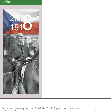
Ctíme
Všechna práva vyhrazena © 2004 - 2011 Regionservis spol. s r.o.
® Název Regionservis a logo Regionservis jsou registrované ochranné známky.