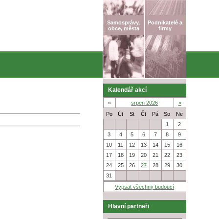
Samosprávy,
Podnikatelé a
obce, města
firmy
Kalendář akcí
«
srpen 2026
»
Po
Út
St
Čt
Pá
So
Ne
27
28
29
30
31
1
2
3
4
5
6
7
8
9
10
11
12
13
14
15
16
17
18
19
20
21
22
23
24
25
26
27
28
29
30
31
1
2
3
4
5
6
Vypsat všechny budoucí
Hlavní partneři