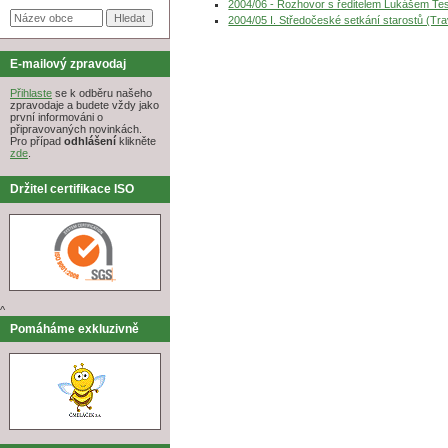
2004/06 - Rozhovor s ředitelem Lukášem Te
2004/05 I. Středočeské setkání starostů (Tra
E-mailový zpravodaj
Přihlaste
se k odběru našeho
zpravodaje a budete vždy jako
první informováni o
připravovaných novinkách.
Pro případ
odhlášení
klikněte
zde
.
Držitel certifikace ISO
^
Pomáháme exkluzivně