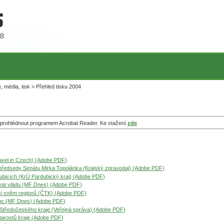
, média, tisk > Přehled tisku 2004
te prohlédnout programem Acrobat Reader. Ke stažení
zde
ravel in Czech) (Adobe PDF)
předsedy Senátu Mirka Topolánka (Krajský zpravodaj) (Adobe PDF)
dubicích (KrÚ Pardubický kraj) (Adobe PDF)
zovat vládu (MF Dnes) (Adobe PDF)
ní sněm regionů (ČTK) (Adobe PDF)
moc (MF Dnes) (Adobe PDF)
í Středočeského kraje (Veřejná správa) (Adobe PDF)
tarostů kraje (Adobe PDF)