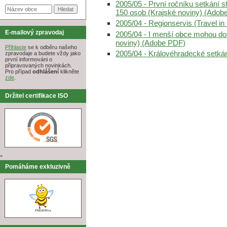
2005/05 - První ročníku setkání s
150 osob (Krajské noviny) (Adob
2005/04 - Regionservis (Travel 
E-mailový zpravodaj
2005/04 - I menší obce mohou d
noviny) (Adobe PDF)
Přihlaste
se k odběru našeho
2005/04 - Královéhradecké setká
zpravodaje a budete vždy jako
první informováni o
připravovaných novinkách.
Pro případ
odhlášení
klikněte
zde
.
Držitel certifikace ISO
^
Pomáháme exkluzivně