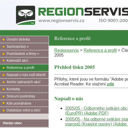
Reference a profil
Úvodní stránka
Samosprávy »
Regionservis
>
Reference a profil
> Člán
Podnikatelé a firmy »
2005
Kalendář akcí
Přehled tisku 2005
Reference a profil
Napsali o nás naši klienti
Přílohy, které jsou ve formátu "Adobe 
Archiv vybraných akcí
Acrobat Reader. Ke stažení
zde
Kontakty
Smluvní podmínky
Napsali o nás
Kde pomáháme
2005/05 - Odborného setkání obcí
Databáze měst a obcí
(EuroPR) (Adobe PDF)
2005/05 - Na odborné setkání sta
Hledat obec
starostů (Krajské noviny) (Adob