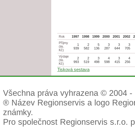
Rok
1997
1998
1999
2000
2001
2002
Příjmy
1
2
5
3
3
3
(tis.
939
582
136
287
644
705
Kč)
Výdaje
2
2
3
4
3
4
(tis.
993
519
498
598
415
256
Kč)
Tisková sestava
Všechna práva vyhrazena © 2004 - 2
® Název Regionservis a logo Region
známky.
Pro společnost Regionservis s.r.o. 