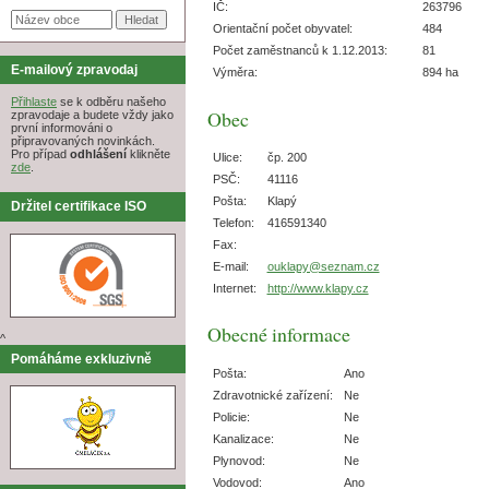
IČ:
263796
Orientační počet obyvatel:
484
Počet zaměstnanců k 1.12.2013:
81
E-mailový zpravodaj
Výměra:
894 ha
Přihlaste
se k odběru našeho
Obec
zpravodaje a budete vždy jako
první informováni o
připravovaných novinkách.
Pro případ
odhlášení
klikněte
Ulice:
čp. 200
zde
.
PSČ:
41116
Pošta:
Klapý
Držitel certifikace ISO
Telefon:
416591340
Fax:
E-mail:
ouklapy@seznam.cz
Internet:
http://www.klapy.cz
Obecné informace
^
Pomáháme exkluzivně
Pošta:
Ano
Zdravotnické zařízení:
Ne
Policie:
Ne
Kanalizace:
Ne
Plynovod:
Ne
Vodovod:
Ano