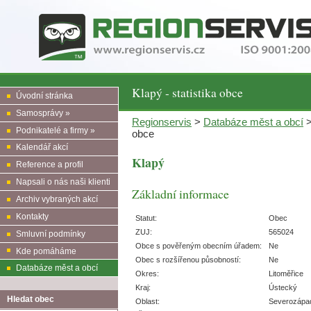
Klapý - statistika obce
Úvodní stránka
Samosprávy »
Regionservis
>
Databáze měst a obcí
Podnikatelé a firmy »
obce
Kalendář akcí
Klapý
Reference a profil
Napsali o nás naši klienti
Základní informace
Archiv vybraných akcí
Kontakty
Statut:
Obec
ZUJ:
565024
Smluvní podmínky
Obce s pověřeným obecním úřadem:
Ne
Kde pomáháme
Obec s rozšířenou působností:
Ne
Databáze měst a obcí
Okres:
Litoměřice
Kraj:
Ústecký
Hledat obec
Oblast:
Severozápa