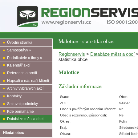
Malotice - statistika obce
Úvodní stránka
Samosprávy »
Regionservis
>
Databáze měst a obcí
Podnikatelé a firmy »
statistika obce
Kalendář akcí
Malotice
Reference a profil
Napsali o nás naši klienti
Základní informace
Archiv vybraných akcí
Kontakty
Statut:
Obec
ZUJ:
533513
Smluvní podmínky
Obce s pověřeným obecním úřadem:
Ne
Kde pomáháme
Obec s rozšířenou působností:
Ne
Databáze měst a obcí
Okres:
Kolín
Kraj:
Středočesk
Hledat obec
Oblast:
Střední čec