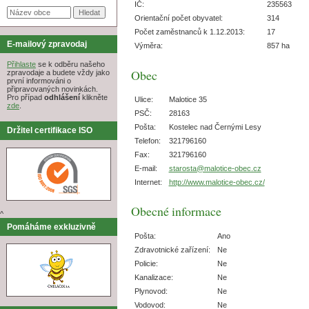
IČ:
235563
Orientační počet obyvatel:
314
Počet zaměstnanců k 1.12.2013:
17
E-mailový zpravodaj
Výměra:
857 ha
Přihlaste
se k odběru našeho
Obec
zpravodaje a budete vždy jako
první informováni o
připravovaných novinkách.
Pro případ
odhlášení
klikněte
Ulice:
Malotice 35
zde
.
PSČ:
28163
Pošta:
Kostelec nad Černými Lesy
Držitel certifikace ISO
Telefon:
321796160
Fax:
321796160
E-mail:
starosta@malotice-obec.cz
Internet:
http://www.malotice-obec.cz/
Obecné informace
^
Pomáháme exkluzivně
Pošta:
Ano
Zdravotnické zařízení:
Ne
Policie:
Ne
Kanalizace:
Ne
Plynovod:
Ne
Vodovod:
Ne