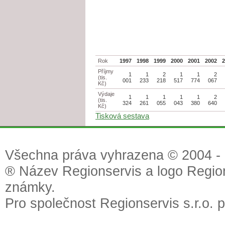
Rok
1997
1998
1999
2000
2001
2002
Příjmy
1
1
2
1
1
2
(tis.
001
233
218
517
774
067
Kč)
Výdaje
1
1
1
1
1
2
(tis.
324
261
055
043
380
640
Kč)
Tisková sestava
Všechna práva vyhrazena © 2004 - 2
® Název Regionservis a logo Region
známky.
Pro společnost Regionservis s.r.o. 