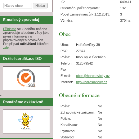
IČ:
640441
Orientační počet obyvatel:
132
Počet zaměstnanců k 1.12.2013:
3
E-mailový zpravodaj
Výměra:
370 ha
Přihlaste
se k odběru našeho
Obec
zpravodaje a budete vždy jako
první informováni o
připravovaných novinkách.
Pro případ
odhlášení
klikněte
Ulice:
Hořešovičky 39
zde
.
PSČ:
27374
Pošta:
Klobuky v Čechách
Držitel certifikace ISO
Telefon:
312579542
Fax:
E-mail:
obec@horesovicky.cz
Internet:
http://horesovicky.cz
Obecné informace
^
Pomáháme exkluzivně
Pošta:
Ne
Zdravotnické zařízení:
Ne
Policie:
Ne
Kanalizace:
Ne
Plynovod:
Ne
Vodovod:
Ne