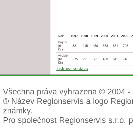
Rok
1997
1998
1999
2000
2001
2002
Příjmy
(tis.
321
415
450
663
664
725
Kč)
Výdaje
(tis.
275
251
381
450
615
740
Kč)
Tisková sestava
Všechna práva vyhrazena © 2004 - 2
® Název Regionservis a logo Region
známky.
Pro společnost Regionservis s.r.o. 