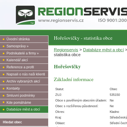
Hořešovičky - statistika obce
Úvodní stránka
Samosprávy »
Regionservis
>
Databáze měst a obcí
Podnikatelé a firmy »
statistika obce
Kalendář akcí
Hořešovičky
Reference a profil
Napsali o nás naši klienti
Základní informace
Archiv vybraných akcí
Kontakty
Statut:
Obec
ZUJ:
535150
Smluvní podmínky
Obce s pověřeným obecním úřadem:
Ne
Kde pomáháme
Obec s rozšířenou působností:
Ne
Databáze měst a obcí
Okres:
Kladno
Kraj:
Středočesk
Hledat obec
Oblast:
Střední čec