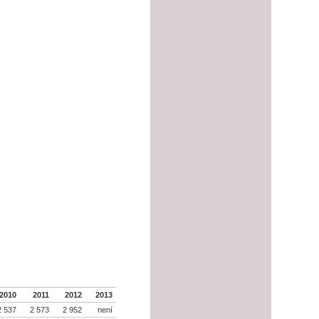
2010
2011
2012
2013
2 537
2 573
2 952
není