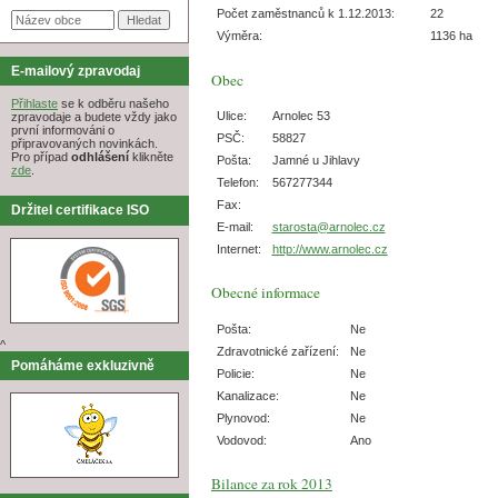
Počet zaměstnanců k 1.12.2013:
22
Výměra:
1136 ha
E-mailový zpravodaj
Obec
Přihlaste
se k odběru našeho
Ulice:
Arnolec 53
zpravodaje a budete vždy jako
první informováni o
PSČ:
58827
připravovaných novinkách.
Pro případ
odhlášení
klikněte
Pošta:
Jamné u Jihlavy
zde
.
Telefon:
567277344
Fax:
Držitel certifikace ISO
E-mail:
starosta@arnolec.cz
Internet:
http://www.arnolec.cz
Obecné informace
Pošta:
Ne
^
Zdravotnické zařízení:
Ne
Pomáháme exkluzivně
Policie:
Ne
Kanalizace:
Ne
Plynovod:
Ne
Vodovod:
Ano
Bilance za rok 2013