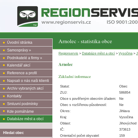
Arnolec - statistika obce
Úvodní stránka
Samosprávy »
Regionservis
>
Databáze měst a obcí
>
Vysočina
>
J
Podnikatelé a firmy »
Arnolec
Kalendář akcí
Reference a profil
Základní informace
Napsali o nás naši klienti
Statut:
Obec
Archiv vybraných akcí
ZUJ:
586854
Kontakty
Obce s pověřeným obecním úřadem:
Ne
Smluvní podmínky
Obec s rozšířenou působností:
Ne
Okres:
Jihlava
Kde pomáháme
Kraj:
Vysočina
Databáze měst a obcí
Oblast:
Jihovýchod
IČ:
373613
Hledat obec
Orientační počet obyvatel:
159