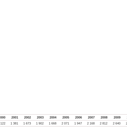
2000
2001
2002
2003
2004
2005
2006
2007
2008
2009
 122
1 381
1 673
1 902
1 668
2 071
1 947
2 168
2 812
2 640