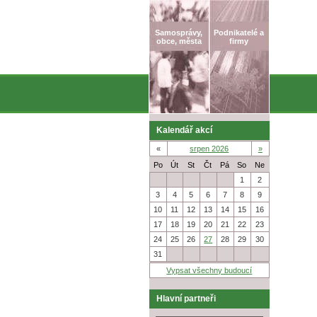
Samosprávy,
Podnikatelé a
obce, města
firmy
Kalendář akcí
«
srpen 2026
»
Po
Út
St
Čt
Pá
So
Ne
27
28
29
30
31
1
2
3
4
5
6
7
8
9
10
11
12
13
14
15
16
17
18
19
20
21
22
23
24
25
26
27
28
29
30
31
1
2
3
4
5
6
Vypsat všechny budoucí
Hlavní partneři