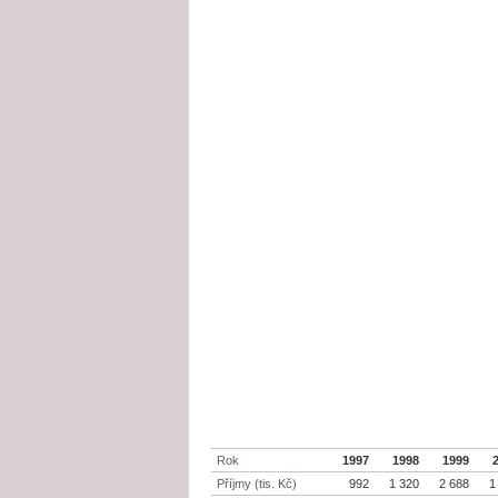
Rok
1997
1998
1999
Příjmy (tis. Kč)
992
1 320
2 688
1