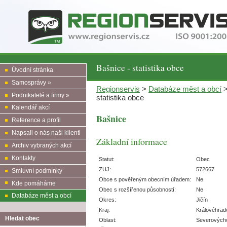
Bašnice - statistika obce
Úvodní stránka
Samosprávy »
Regionservis
>
Databáze měst a obcí
Podnikatelé a firmy »
statistika obce
Kalendář akcí
Bašnice
Reference a profil
Napsali o nás naši klienti
Základní informace
Archiv vybraných akcí
Kontakty
Statut:
Obec
ZUJ:
572667
Smluvní podmínky
Obce s pověřeným obecním úřadem:
Ne
Kde pomáháme
Obec s rozšířenou působností:
Ne
Databáze měst a obcí
Okres:
Jičín
Kraj:
Královéhrad
Hledat obec
Oblast:
Severových