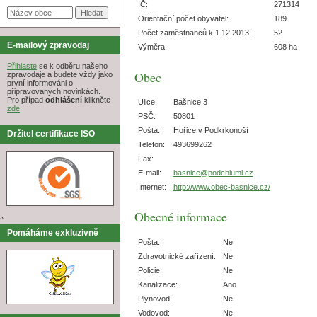
IČ:
271314
Orientační počet obyvatel:
189
Počet zaměstnanců k 1.12.2013:
52
E-mailový zpravodaj
Výměra:
608 ha
Přihlaste
se k odběru našeho
Obec
zpravodaje a budete vždy jako
první informováni o
připravovaných novinkách.
Pro případ
odhlášení
klikněte
Ulice:
Bašnice 3
zde
.
PSČ:
50801
Pošta:
Hořice v Podkrkonoší
Držitel certifikace ISO
Telefon:
493699262
Fax:
E-mail:
basnice@podchlumi.cz
Internet:
http://www.obec-basnice.cz/
Obecné informace
^
Pomáháme exkluzivně
Pošta:
Ne
Zdravotnické zařízení:
Ne
Policie:
Ne
Kanalizace:
Ano
Plynovod:
Ne
Vodovod:
Ne