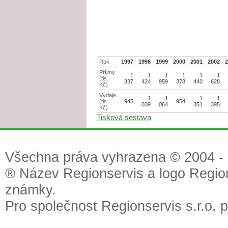
Rok
1997
1998
1999
2000
2001
2002
Příjmy
1
1
1
1
1
1
(tis.
337
424
959
378
440
628
Kč)
Výdaje
1
1
1
1
(tis.
945
954
039
064
351
395
Kč)
Tisková sestava
Všechna práva vyhrazena © 2004 - 2
® Název Regionservis a logo Region
známky.
Pro společnost Regionservis s.r.o. 