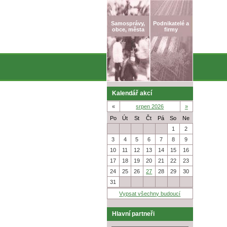
Samosprávy,
Podnikatelé a
obce, města
firmy
Kalendář akcí
«
srpen 2026
»
Po
Út
St
Čt
Pá
So
Ne
27
28
29
30
31
1
2
3
4
5
6
7
8
9
10
11
12
13
14
15
16
17
18
19
20
21
22
23
24
25
26
27
28
29
30
31
1
2
3
4
5
6
Vypsat všechny budoucí
Hlavní partneři