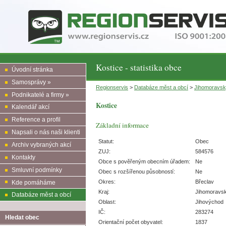
Kostice - statistika obce
Úvodní stránka
Samosprávy »
Regionservis
>
Databáze měst a obcí
>
Jihomoravs
Podnikatelé a firmy »
Kostice
Kalendář akcí
Reference a profil
Základní informace
Napsali o nás naši klienti
Statut:
Obec
Archiv vybraných akcí
ZUJ:
584576
Kontakty
Obce s pověřeným obecním úřadem:
Ne
Smluvní podmínky
Obec s rozšířenou působností:
Ne
Okres:
Břeclav
Kde pomáháme
Kraj:
Jihomoravs
Databáze měst a obcí
Oblast:
Jihovýchod
IČ:
283274
Hledat obec
Orientační počet obyvatel:
1837