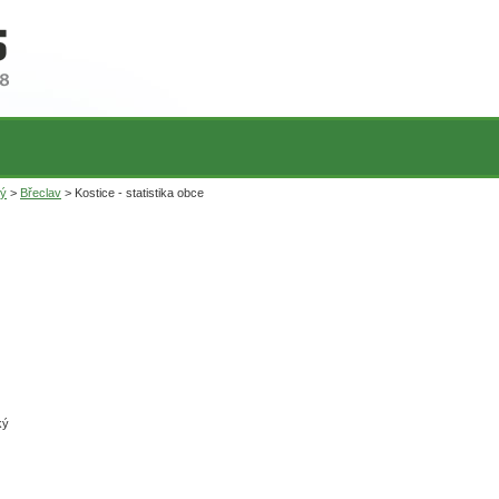
ký
>
Břeclav
> Kostice - statistika obce
ký