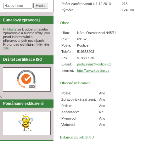
Počet zaměstnanců k 1.12.2013:
213
Výměra:
1245 ha
E-mailový zpravodaj
Obec
Přihlaste
se k odběru našeho
Ulice:
Nám. Osvobození 445/14
zpravodaje a budete vždy jako
první informováni o
PSČ:
69152
připravovaných novinkách.
Pro případ
odhlášení
klikněte
Pošta:
Kostice
zde
.
Telefon:
519338203
Fax:
519339930
Držitel certifikace ISO
E-mail:
podatelna@kostice.cz
Internet:
http://www.kostice.cz
Obecné informace
Pošta:
Ano
^
Zdravotnické zařízení:
Ano
Pomáháme exkluzivně
Policie:
Ano
Kanalizace:
Ne
Plynovod:
Ano
Vodovod:
Ano
Bilance za rok 2013