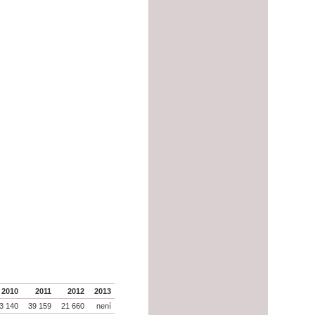
2010
2011
2012
2013
3 140
39 159
21 660
není