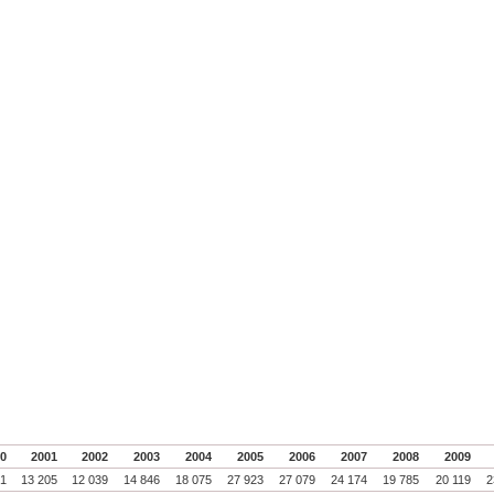
00
2001
2002
2003
2004
2005
2006
2007
2008
2009
61
13 205
12 039
14 846
18 075
27 923
27 079
24 174
19 785
20 119
2