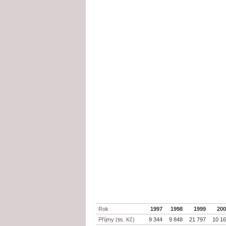
Rok
1997
1998
1999
20
Příjmy (tis. Kč)
9 344
9 848
21 797
10 1