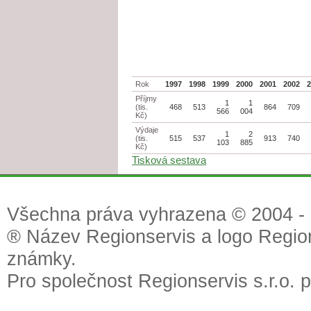
Rok
1997
1998
1999
2000
2001
2002
Příjmy
1
1
(tis.
468
513
864
709
566
004
Kč)
Výdaje
1
2
(tis.
515
537
913
740
103
885
Kč)
Tisková sestava
Všechna práva vyhrazena © 2004 - 2
® Název Regionservis a logo Region
známky.
Pro společnost Regionservis s.r.o. 