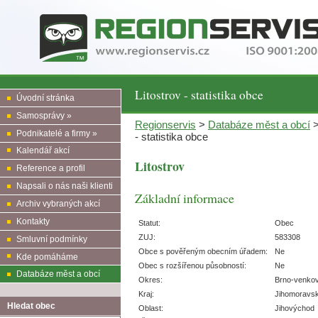
Litostrov - statistika obce
Úvodní stránka
Samosprávy »
Regionservis
>
Databáze měst a obcí
Podnikatelé a firmy »
- statistika obce
Kalendář akcí
Litostrov
Reference a profil
Napsali o nás naši klienti
Základní informace
Archiv vybraných akcí
Kontakty
Statut:
Obec
ZUJ:
583308
Smluvní podmínky
Obce s pověřeným obecním úřadem:
Ne
Kde pomáháme
Obec s rozšířenou působností:
Ne
Databáze měst a obcí
Okres:
Brno-venko
Kraj:
Jihomoravs
Hledat obec
Oblast:
Jihovýchod