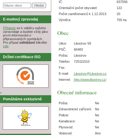
IČ:
637556
Orientační počet obyvatel:
122
Počet zaměstnanců k 1.12.2013:
20
E-mailový zpravodaj
Výměra:
755 ha
Přihlaste
se k odběru našeho
Obec
zpravodaje a budete vždy jako
první informováni o
připravovaných novinkách.
Pro případ
odhlášení
klikněte
Ulice:
Litostrov 59
zde
.
PSČ:
66483
Pošta:
Litostrov
Držitel certifikace ISO
Telefon:
725111510
Fax:
E-mail:
Litostrov@Litostrov.cz
Internet:
http://www.litostrov.cz/
Obecné informace
^
Pomáháme exkluzivně
Pošta:
Ne
Zdravotnické zařízení:
Ne
Policie:
Ne
Kanalizace:
Ne
Plynovod:
Ne
Vodovod:
Ano