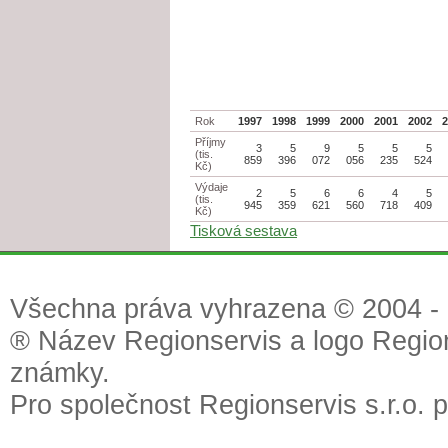
Rok
1997
1998
1999
2000
2001
2002
Příjmy
3
5
9
5
5
5
(tis.
859
396
072
056
235
524
Kč)
Výdaje
2
5
6
6
4
5
(tis.
945
359
621
560
718
409
Kč)
Tisková sestava
Všechna práva vyhrazena © 2004 - 2
® Název Regionservis a logo Region
známky.
Pro společnost Regionservis s.r.o. 