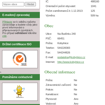
IČ:
488160
Orientační počet obyvatel:
1041
Počet zaměstnanců k 1.12.2013:
125
E-mailový zpravodaj
Výměra:
509 ha
Přihlaste
se k odběru našeho
Obec
zpravodaje a budete vždy jako
první informováni o
připravovaných novinkách.
Pro případ
odhlášení
klikněte
Ulice:
Na Budínku 240
zde
.
PSČ:
66451
Pošta:
Kobylnice
Držitel certifikace ISO
Telefon:
544228383
Fax:
544244826
E-mail:
podatelna@kobylnice.cz
Internet:
http://www.kobylnice.cz
Obecné informace
^
Pomáháme exkluzivně
Pošta:
Ne
Zdravotnické zařízení:
Ne
Policie:
Ne
Kanalizace:
Ne
Plynovod:
Ano
Vodovod:
Ano