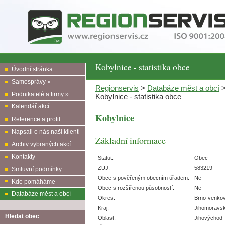
Kobylnice - statistika obce
Úvodní stránka
Samosprávy »
Regionservis
>
Databáze měst a obcí
Podnikatelé a firmy »
Kobylnice - statistika obce
Kalendář akcí
Kobylnice
Reference a profil
Napsali o nás naši klienti
Základní informace
Archiv vybraných akcí
Kontakty
Statut:
Obec
ZUJ:
583219
Smluvní podmínky
Obce s pověřeným obecním úřadem:
Ne
Kde pomáháme
Obec s rozšířenou působností:
Ne
Databáze měst a obcí
Okres:
Brno-venko
Kraj:
Jihomoravs
Hledat obec
Oblast:
Jihovýchod