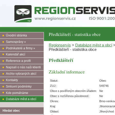
Předklášteří - statistika obce
Úvodní stránka
Samosprávy »
Regionservis
>
Databáze měst a obcí
Podnikatelé a firmy »
Předklášteří - statistika obce
Kalendář akcí
Předklášteří
Reference a profil
Napsali o nás naši klienti
Základní informace
Archiv vybraných akcí
Kontakty
Statut:
Obec
ZUJ:
549746
Smluvní podmínky
Obce s pověřeným obecním úřadem:
Ne
Kde pomáháme
Obec s rozšířenou působností:
Ne
Databáze měst a obcí
Okres:
Brno-venko
Kraj:
Jihomoravs
Hledat obec
Oblast:
Jihovýchod