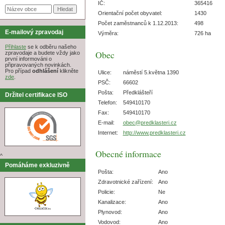
IČ:
365416
Orientační počet obyvatel:
1430
Počet zaměstnanců k 1.12.2013:
498
E-mailový zpravodaj
Výměra:
726 ha
Přihlaste
se k odběru našeho
Obec
zpravodaje a budete vždy jako
první informováni o
připravovaných novinkách.
Pro případ
odhlášení
klikněte
Ulice:
náměstí 5.května 1390
zde
.
PSČ:
66602
Pošta:
Předklášteří
Držitel certifikace ISO
Telefon:
549410170
Fax:
549410170
E-mail:
obec@predklasteri.cz
Internet:
http://www.predklasteri.cz
Obecné informace
^
Pomáháme exkluzivně
Pošta:
Ano
Zdravotnické zařízení:
Ano
Policie:
Ne
Kanalizace:
Ano
Plynovod:
Ano
Vodovod:
Ano