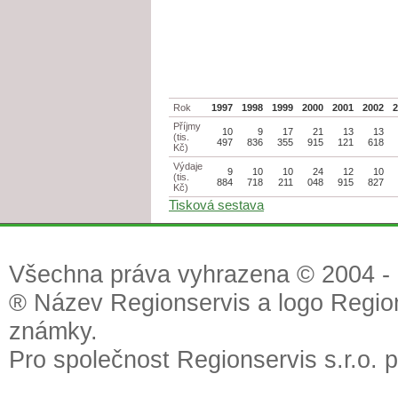
Rok
1997
1998
1999
2000
2001
2002
Příjmy
10
9
17
21
13
13
(tis.
497
836
355
915
121
618
Kč)
Výdaje
9
10
10
24
12
10
(tis.
884
718
211
048
915
827
Kč)
Tisková sestava
Všechna práva vyhrazena © 2004 - 2
® Název Regionservis a logo Region
známky.
Pro společnost Regionservis s.r.o. 