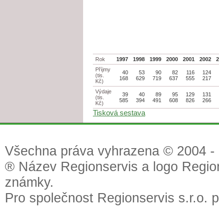
Rok
1997
1998
1999
2000
2001
2002
Příjmy
40
53
90
82
116
124
(tis.
168
629
719
637
555
217
Kč)
Výdaje
39
40
89
95
129
131
(tis.
585
394
491
608
826
266
Kč)
Tisková sestava
Všechna práva vyhrazena © 2004 - 2
® Název Regionservis a logo Region
známky.
Pro společnost Regionservis s.r.o. 