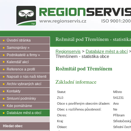
Rožmitál pod Třemšínem - statistik
Úvodní stránka
Samosprávy »
Regionservis
>
Databáze měst a obcí
Podnikatelé a firmy »
Třemšínem - statistika obce
Kalendář akcí
Rožmitál pod Třemšínem
Reference a profil
Napsali o nás naši klienti
Základní informace
Archiv vybraných akcí
Kontakty
Statut:
Město
ZUJ:
541231
Smluvní podmínky
Obce s pověřeným obecním úřadem:
Ano
Kde pomáháme
Obec s rozšířenou působností:
Ne
Databáze měst a obcí
Okres:
Příbram
Kraj:
Středočesk
Hledat obec
Oblast:
Střední čec