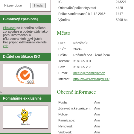
IČ:
243221
Orientační počet obyvatel:
4428
Počet zaměstnanců k 1.12.2013:
1447
E-mailový zpravodaj
Výměra:
5298 ha
Přihlaste
se k odběru našeho
Město
zpravodaje a budete vždy jako
první informováni o
připravovaných novinkách.
Pro případ
odhlášení
klikněte
Ulice:
Náměstí 8
zde
.
PSČ:
26242
Pošta:
Rožmitál pod Třemšínem
Držitel certifikace ISO
Telefon:
318 665 001
Fax:
318 665 253
E-mail:
mesto@rozmitalptr.cz
Internet:
http://www.rozmitalptr.cz/
Obecné informace
^
Pomáháme exkluzivně
Pošta:
Ano
Zdravotnické zařízení:
Ano
Policie:
Ano
Kanalizace:
Ano
Plynovod:
Ano
Vodovod:
Ano