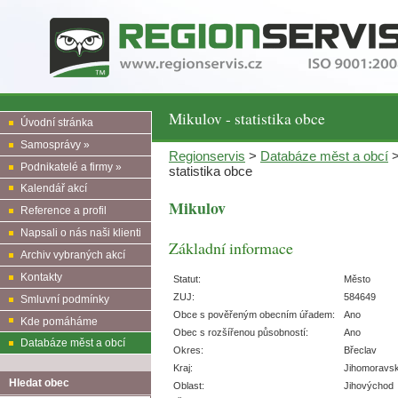
Mikulov - statistika obce
Úvodní stránka
Samosprávy »
Regionservis
>
Databáze měst a obcí
Podnikatelé a firmy »
statistika obce
Kalendář akcí
Mikulov
Reference a profil
Napsali o nás naši klienti
Základní informace
Archiv vybraných akcí
Kontakty
Statut:
Město
ZUJ:
584649
Smluvní podmínky
Obce s pověřeným obecním úřadem:
Ano
Kde pomáháme
Obec s rozšířenou působností:
Ano
Databáze měst a obcí
Okres:
Břeclav
Kraj:
Jihomoravs
Hledat obec
Oblast:
Jihovýchod