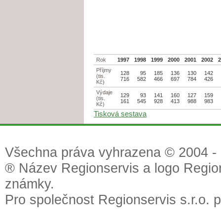
Rok
1997
1998
1999
2000
2001
2002
Příjmy
128
95
185
136
130
142
(tis.
716
582
466
697
784
426
Kč)
Výdaje
129
93
141
160
127
159
(tis.
161
545
928
413
988
983
Kč)
Tisková sestava
Všechna práva vyhrazena © 2004 - 2
® Název Regionservis a logo Region
známky.
Pro společnost Regionservis s.r.o. 