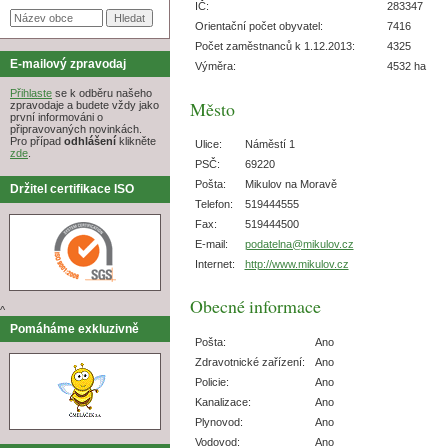
IČ:
283347
Orientační počet obyvatel:
7416
Počet zaměstnanců k 1.12.2013:
4325
E-mailový zpravodaj
Výměra:
4532 ha
Přihlaste
se k odběru našeho
Město
zpravodaje a budete vždy jako
první informováni o
připravovaných novinkách.
Pro případ
odhlášení
klikněte
Ulice:
Náměstí 1
zde
.
PSČ:
69220
Pošta:
Mikulov na Moravě
Držitel certifikace ISO
Telefon:
519444555
Fax:
519444500
E-mail:
podatelna@mikulov.cz
Internet:
http://www.mikulov.cz
Obecné informace
^
Pomáháme exkluzivně
Pošta:
Ano
Zdravotnické zařízení:
Ano
Policie:
Ano
Kanalizace:
Ano
Plynovod:
Ano
Vodovod:
Ano