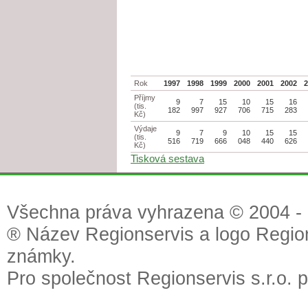
Rok
1997
1998
1999
2000
2001
2002
Příjmy
9
7
15
10
15
16
(tis.
182
997
927
706
715
283
Kč)
Výdaje
9
7
9
10
15
15
(tis.
516
719
666
048
440
626
Kč)
Tisková sestava
Všechna práva vyhrazena © 2004 - 2
® Název Regionservis a logo Region
známky.
Pro společnost Regionservis s.r.o. 