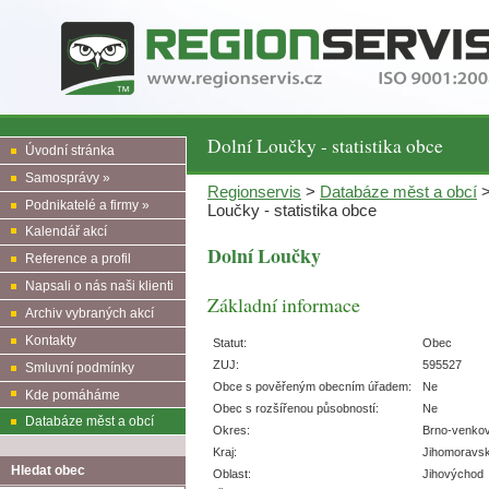
Dolní Loučky - statistika obce
Úvodní stránka
Samosprávy »
Regionservis
>
Databáze měst a obcí
Podnikatelé a firmy »
Loučky - statistika obce
Kalendář akcí
Dolní Loučky
Reference a profil
Napsali o nás naši klienti
Základní informace
Archiv vybraných akcí
Kontakty
Statut:
Obec
ZUJ:
595527
Smluvní podmínky
Obce s pověřeným obecním úřadem:
Ne
Kde pomáháme
Obec s rozšířenou působností:
Ne
Databáze měst a obcí
Okres:
Brno-venko
Kraj:
Jihomoravs
Hledat obec
Oblast:
Jihovýchod