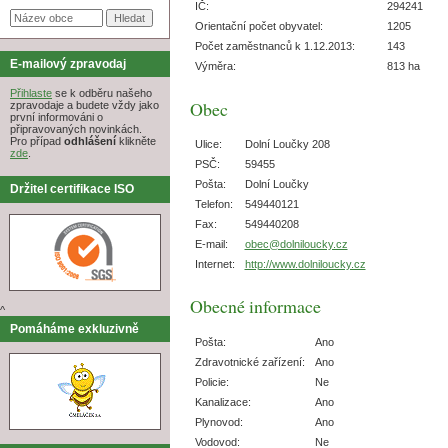
IČ:
294241
Orientační počet obyvatel:
1205
Počet zaměstnanců k 1.12.2013:
143
E-mailový zpravodaj
Výměra:
813 ha
Přihlaste
se k odběru našeho
Obec
zpravodaje a budete vždy jako
první informováni o
připravovaných novinkách.
Pro případ
odhlášení
klikněte
Ulice:
Dolní Loučky 208
zde
.
PSČ:
59455
Pošta:
Dolní Loučky
Držitel certifikace ISO
Telefon:
549440121
Fax:
549440208
E-mail:
obec@dolniloucky.cz
Internet:
http://www.dolniloucky.cz
Obecné informace
^
Pomáháme exkluzivně
Pošta:
Ano
Zdravotnické zařízení:
Ano
Policie:
Ne
Kanalizace:
Ano
Plynovod:
Ano
Vodovod:
Ne