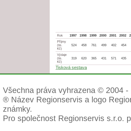
Rok
1997
1998
1999
2000
2001
2002
Příjmy
(tis.
524
458
761
499
402
454
Kč)
Výdaje
(tis.
319
620
365
431
571
435
Kč)
Tisková sestava
Všechna práva vyhrazena © 2004 - 2
® Název Regionservis a logo Region
známky.
Pro společnost Regionservis s.r.o. 