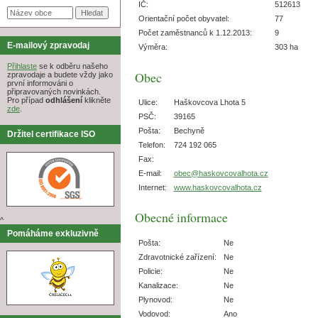
IČ:
512613
Orientační počet obyvatel:
77
Počet zaměstnanců k 1.12.2013:
9
E-mailový zpravodaj
Výměra:
303 ha
Přihlaste
se k odběru našeho
Obec
zpravodaje a budete vždy jako
první informováni o
připravovaných novinkách.
Pro případ
odhlášení
klikněte
Ulice:
Haškovcova Lhota 5
zde
.
PSČ:
39165
Pošta:
Bechyně
Držitel certifikace ISO
Telefon:
724 192 065
Fax:
E-mail:
obec@haskovcovalhota.cz
Internet:
www.haskovcovalhota.cz
Obecné informace
^
Pomáháme exkluzivně
Pošta:
Ne
Zdravotnické zařízení:
Ne
Policie:
Ne
Kanalizace:
Ne
Plynovod:
Ne
Vodovod:
Ano