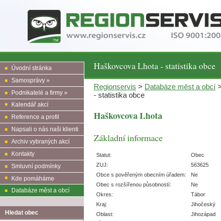
Haškovcova Lhota - statistika obce
Úvodní stránka
Samosprávy »
Regionservis
>
Databáze měst a obcí
Podnikatelé a firmy »
- statistika obce
Kalendář akcí
Haškovcova Lhota
Reference a profil
Napsali o nás naši klienti
Základní informace
Archiv vybraných akcí
Kontakty
Statut:
Obec
ZUJ:
563625
Smluvní podmínky
Obce s pověřeným obecním úřadem:
Ne
Kde pomáháme
Obec s rozšířenou působností:
Ne
Databáze měst a obcí
Okres:
Tábor
Kraj:
Jihočeský
Hledat obec
Oblast:
Jihozápad