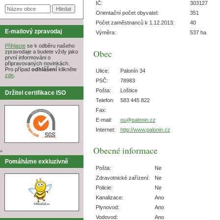
IČ:
303127
Orientační počet obyvatel:
351
Počet zaměstnanců k 1.12.2013:
40
E-mailový zpravodaj
Výměra:
537 ha
Přihlaste
se k odběru našeho
Obec
zpravodaje a budete vždy jako
první informováni o
připravovaných novinkách.
Pro případ
odhlášení
klikněte
Ulice:
Palonín 34
zde
.
PSČ:
78983
Pošta:
Loštice
Držitel certifikace ISO
Telefon:
583 445 822
Fax:
E-mail:
ou@palonin.cz
Internet:
http://www.palonin.cz
Obecné informace
^
Pomáháme exkluzivně
Pošta:
Ne
Zdravotnické zařízení:
Ne
Policie:
Ne
Kanalizace:
Ano
Plynovod:
Ano
Vodovod:
Ano