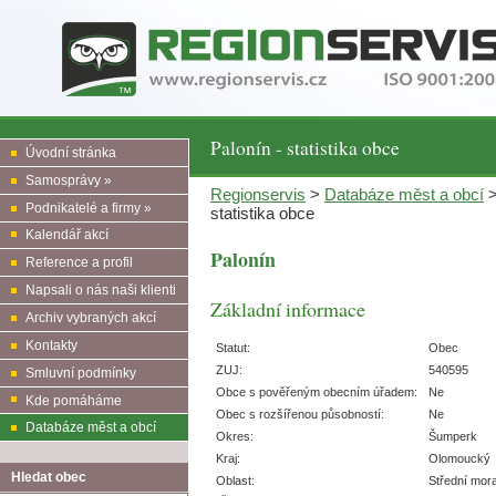
Palonín - statistika obce
Úvodní stránka
Samosprávy »
Regionservis
>
Databáze měst a obcí
Podnikatelé a firmy »
statistika obce
Kalendář akcí
Palonín
Reference a profil
Napsali o nás naši klienti
Základní informace
Archiv vybraných akcí
Kontakty
Statut:
Obec
ZUJ:
540595
Smluvní podmínky
Obce s pověřeným obecním úřadem:
Ne
Kde pomáháme
Obec s rozšířenou působností:
Ne
Databáze měst a obcí
Okres:
Šumperk
Kraj:
Olomoucký
Hledat obec
Oblast:
Střední mor