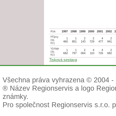
Rok
1997
1998
1999
2000
2001
2002
Příjmy
1
1
2
2
4
2
(tis.
460
801
143
729
477
941
Kč)
Výdaje
1
1
2
4
4
2
(tis.
682
797
064
110
726
682
Kč)
Tisková sestava
Všechna práva vyhrazena © 2004 - 2
® Název Regionservis a logo Region
známky.
Pro společnost Regionservis s.r.o. 