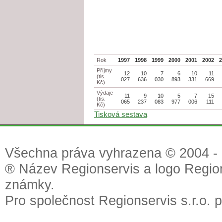
Rok
1997
1998
1999
2000
2001
2002
Příjmy
12
10
7
6
10
11
(tis.
027
636
030
893
331
669
Kč)
Výdaje
11
9
10
5
7
15
(tis.
065
237
083
977
006
111
Kč)
Tisková sestava
Všechna práva vyhrazena © 2004 - 2
® Název Regionservis a logo Region
známky.
Pro společnost Regionservis s.r.o. 