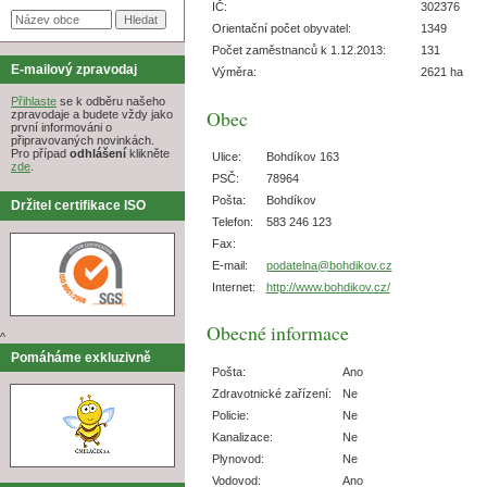
IČ:
302376
Orientační počet obyvatel:
1349
Počet zaměstnanců k 1.12.2013:
131
E-mailový zpravodaj
Výměra:
2621 ha
Přihlaste
se k odběru našeho
Obec
zpravodaje a budete vždy jako
první informováni o
připravovaných novinkách.
Pro případ
odhlášení
klikněte
Ulice:
Bohdíkov 163
zde
.
PSČ:
78964
Pošta:
Bohdíkov
Držitel certifikace ISO
Telefon:
583 246 123
Fax:
E-mail:
podatelna@bohdikov.cz
Internet:
http://www.bohdikov.cz/
Obecné informace
^
Pomáháme exkluzivně
Pošta:
Ano
Zdravotnické zařízení:
Ne
Policie:
Ne
Kanalizace:
Ne
Plynovod:
Ne
Vodovod:
Ano