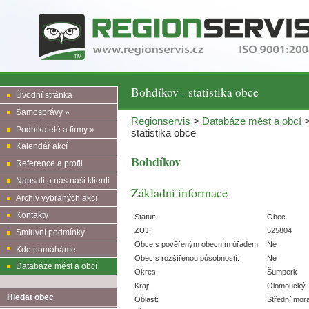
Bohdíkov - statistika obce
Úvodní stránka
Samosprávy »
Regionservis
>
Databáze měst a obcí
Podnikatelé a firmy »
statistika obce
Kalendář akcí
Bohdíkov
Reference a profil
Napsali o nás naši klienti
Základní informace
Archiv vybraných akcí
Kontakty
Statut:
Obec
ZUJ:
525804
Smluvní podmínky
Obce s pověřeným obecním úřadem:
Ne
Kde pomáháme
Obec s rozšířenou působností:
Ne
Databáze měst a obcí
Okres:
Šumperk
Kraj:
Olomoucký
Hledat obec
Oblast:
Střední mor