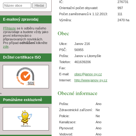
IČ:
276731
Orientační počet obyvatel:
997
Počet zaměstnanců k 1.12.2013:
111
E-mailový zpravodaj
Výměra:
2470 ha
Přihlaste
se k odběru našeho
Obec
zpravodaje a budete vždy jako
první informováni o
připravovaných novinkách.
Pro případ
odhlášení
klikněte
Ulice:
Janov 216
zde
.
PSČ:
56955
Pošta:
Janov u Litomyšle
Držitel certifikace ISO
Telefon:
461639206
Fax:
E-mail:
obec@janov-sy.cz
Internet:
http://www.janov-sy.cz
Obecné informace
^
Pomáháme exkluzivně
Pošta:
Ano
Zdravotnické zařízení:
Ne
Policie:
Ne
Kanalizace:
Ano
Plynovod:
Ano
Vodovod:
Ano