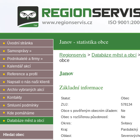
Janov - statistika obce
Úvodní stránka
Samosprávy »
Regionservis
>
Databáze měst a obcí
Podnikatelé a firmy »
obce
Kalendář akcí
Janov
Reference a profil
Napsali o nás naši klienti
Základní informace
Archiv vybraných akcí
Kontakty
Statut:
Obec
ZUJ:
578134
Smluvní podmínky
Obce s pověřeným obecním úřadem:
Ne
Kde pomáháme
Obec s rozšířenou působností:
Ne
Databáze měst a obcí
Okres:
Svitavy
Kraj:
Pardubický
Hledat obec
Oblast:
Severových