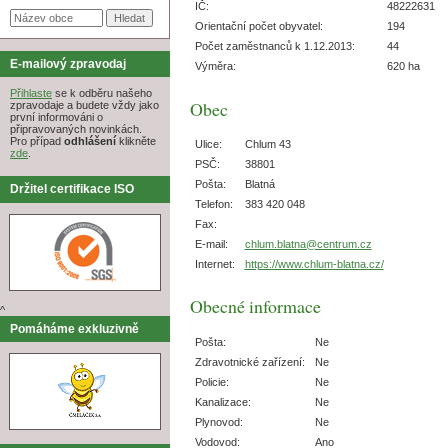
IČ:
48222631
Orientační počet obyvatel:
194
Počet zaměstnanců k 1.12.2013:
44
E-mailový zpravodaj
Výměra:
620 ha
Přihlaste
se k odběru našeho
Obec
zpravodaje a budete vždy jako
první informováni o
připravovaných novinkách.
Pro případ
odhlášení
klikněte
Ulice:
Chlum 43
zde
.
PSČ:
38801
Pošta:
Blatná
Držitel certifikace ISO
Telefon:
383 420 048
Fax:
E-mail:
chlum.blatna@centrum.cz
Internet:
https://www.chlum-blatna.cz/
Obecné informace
^
Pomáháme exkluzivně
Pošta:
Ne
Zdravotnické zařízení:
Ne
Policie:
Ne
Kanalizace:
Ne
Plynovod:
Ne
Vodovod:
Ano