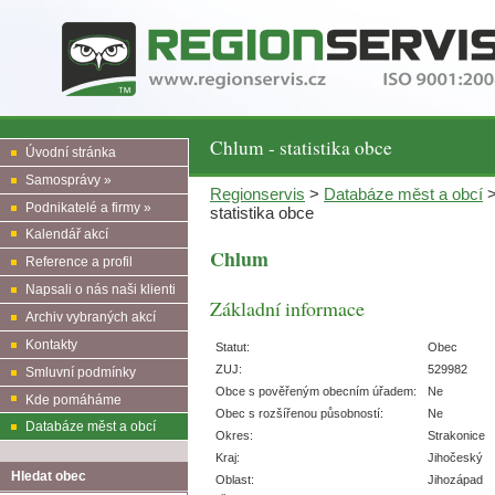
Chlum - statistika obce
Úvodní stránka
Samosprávy »
Regionservis
>
Databáze měst a obcí
Podnikatelé a firmy »
statistika obce
Kalendář akcí
Chlum
Reference a profil
Napsali o nás naši klienti
Základní informace
Archiv vybraných akcí
Kontakty
Statut:
Obec
ZUJ:
529982
Smluvní podmínky
Obce s pověřeným obecním úřadem:
Ne
Kde pomáháme
Obec s rozšířenou působností:
Ne
Databáze měst a obcí
Okres:
Strakonice
Kraj:
Jihočeský
Hledat obec
Oblast:
Jihozápad