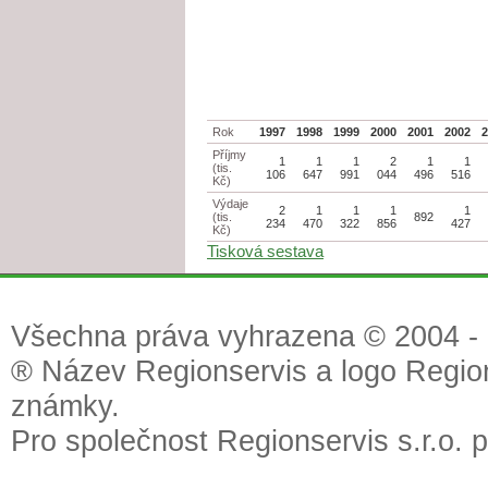
Rok
1997
1998
1999
2000
2001
2002
Příjmy
1
1
1
2
1
1
(tis.
106
647
991
044
496
516
Kč)
Výdaje
2
1
1
1
1
(tis.
892
234
470
322
856
427
Kč)
Tisková sestava
Všechna práva vyhrazena © 2004 - 2
® Název Regionservis a logo Region
známky.
Pro společnost Regionservis s.r.o. 