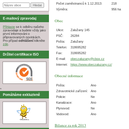
Počet zaměstnanců k 1.12.2013:
218
Výměra:
956 ha
E-mailový zpravodaj
Obec
Přihlaste
se k odběru našeho
Ulice:
Zalužany 145
zpravodaje a budete vždy jako
první informováni o
PSČ:
26284
připravovaných novinkách.
Pro případ
odhlášení
klikněte
Pošta:
Zalužany
zde
.
Telefon:
318695282
Fax:
318695282
Držitel certifikace ISO
E-mail:
obeczaluzany@cbox.cz
Internet:
https://www.obeczaluzany.cz/
Obecné informace
Pošta:
Ano
^
Zdravotnické zařízení:
Ano
Pomáháme exkluzivně
Policie:
Ne
Kanalizace:
Ano
Plynovod:
Ne
Vodovod:
Ano
Bilance za rok 2013