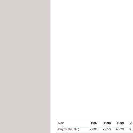
Rok
1997
1998
1999
2
Příjmy (tis. Kč)
2 001
2 053
4 228
3 