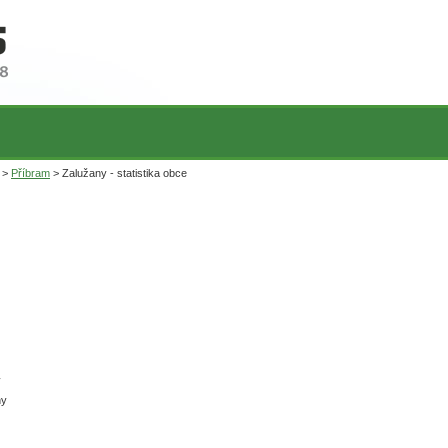
>
Příbram
> Zalužany - statistika obce
ý
hy