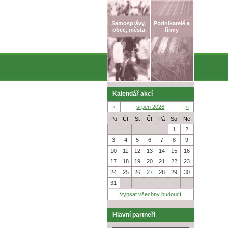
Samosprávy,
Podnikatelé a
obce, města
firmy
Kalendář akcí
«
srpen 2026
»
Po
Út
St
Čt
Pá
So
Ne
27
28
29
30
31
1
2
3
4
5
6
7
8
9
10
11
12
13
14
15
16
17
18
19
20
21
22
23
24
25
26
27
28
29
30
31
1
2
3
4
5
6
Vypsat všechny budoucí
Hlavní partneři