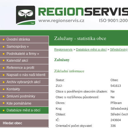
Zalužany - statistika obce
Úvodní stránka
Samosprávy »
Regionservis
>
Databáze měst a obcí
>
Středočeský
Podnikatelé a firmy »
Zalužany
Kalendář akcí
Reference a profil
Základní informace
Napsali o nás naši klienti
Statut:
Obec
Archiv vybraných akcí
ZUJ:
541613
Kontakty
Obce s pověřeným obecním úřadem:
Ne
Smluvní podmínky
Obec s rozšířenou působností:
Ne
Okres:
Příbram
Kde pomáháme
Kraj:
Středočesk
Databáze měst a obcí
Oblast:
Střední čec
IČ:
243604
Hledat obec
Orientační počet obyvatel:
336