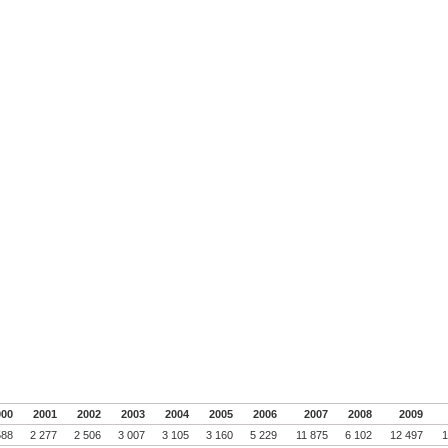
000
2001
2002
2003
2004
2005
2006
2007
2008
2009
588
2 277
2 506
3 007
3 105
3 160
5 229
11 875
6 102
12 497
1