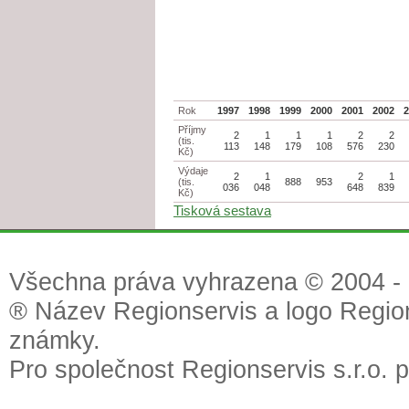
Rok
1997
1998
1999
2000
2001
2002
Příjmy
2
1
1
1
2
2
(tis.
113
148
179
108
576
230
Kč)
Výdaje
2
1
2
1
(tis.
888
953
036
048
648
839
Kč)
Tisková sestava
Všechna práva vyhrazena © 2004 - 2
® Název Regionservis a logo Region
známky.
Pro společnost Regionservis s.r.o. 