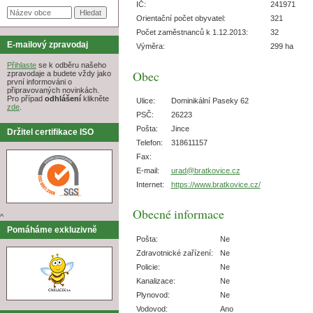
IČ:
241971
Orientační počet obyvatel:
321
Počet zaměstnanců k 1.12.2013:
32
E-mailový zpravodaj
Výměra:
299 ha
Přihlaste
se k odběru našeho
Obec
zpravodaje a budete vždy jako
první informováni o
připravovaných novinkách.
Pro případ
odhlášení
klikněte
Ulice:
Dominikální Paseky 62
zde
.
PSČ:
26223
Pošta:
Jince
Držitel certifikace ISO
Telefon:
318611157
Fax:
E-mail:
urad@bratkovice.cz
Internet:
https://www.bratkovice.cz/
Obecné informace
^
Pomáháme exkluzivně
Pošta:
Ne
Zdravotnické zařízení:
Ne
Policie:
Ne
Kanalizace:
Ne
Plynovod:
Ne
Vodovod:
Ano