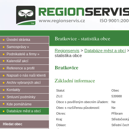
Bratkovice - statistika obce
Úvodní stránka
Samosprávy »
Regionservis
>
Databáze měst a obcí
Podnikatelé a firmy »
statistika obce
Kalendář akcí
Bratkovice
Reference a profil
Napsali o nás naši klienti
Základní informace
Archiv vybraných akcí
Kontakty
Statut:
Obec
ZUJ:
539988
Smluvní podmínky
Obce s pověřeným obecním úřadem:
Ne
Kde pomáháme
Obec s rozšířenou působností:
Ne
Databáze měst a obcí
Okres:
Příbram
Kraj:
Středočesk
Hledat obec
Oblast:
Střední čec