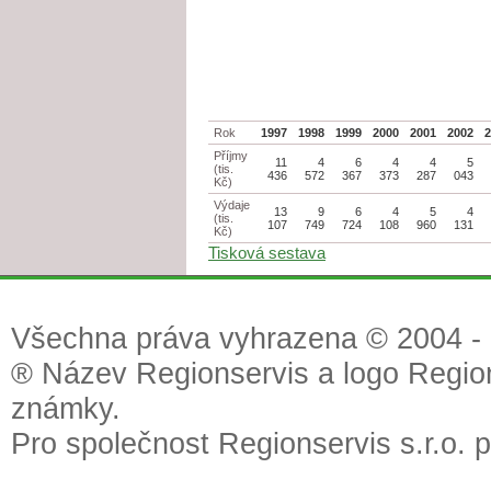
Rok
1997
1998
1999
2000
2001
2002
Příjmy
11
4
6
4
4
5
(tis.
436
572
367
373
287
043
Kč)
Výdaje
13
9
6
4
5
4
(tis.
107
749
724
108
960
131
Kč)
Tisková sestava
Všechna práva vyhrazena © 2004 - 2
® Název Regionservis a logo Region
známky.
Pro společnost Regionservis s.r.o. 