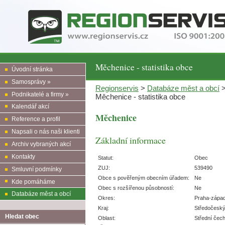
Měchenice - statistika obce
Úvodní stránka
Samosprávy »
Regionservis
>
Databáze měst a obcí
Podnikatelé a firmy »
Měchenice - statistika obce
Kalendář akcí
Měchenice
Reference a profil
Napsali o nás naši klienti
Základní informace
Archiv vybraných akcí
Kontakty
Statut:
Obec
ZUJ:
539490
Smluvní podmínky
Obce s pověřeným obecním úřadem:
Ne
Kde pomáháme
Obec s rozšířenou působností:
Ne
Databáze měst a obcí
Okres:
Praha-zápa
Kraj:
Středočesk
Hledat obec
Oblast:
Střední čec