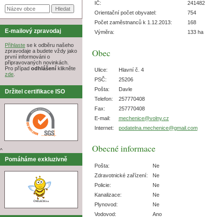
IČ:
241482
Orientační počet obyvatel:
754
Počet zaměstnanců k 1.12.2013:
168
E-mailový zpravodaj
Výměra:
133 ha
Přihlaste
se k odběru našeho
Obec
zpravodaje a budete vždy jako
první informováni o
připravovaných novinkách.
Pro případ
odhlášení
klikněte
Ulice:
Hlavní č. 4
zde
.
PSČ:
25206
Pošta:
Davle
Držitel certifikace ISO
Telefon:
257770408
Fax:
257770408
E-mail:
mechenice@volny.cz
Internet:
podatelna.mechenice@gmail.com
Obecné informace
^
Pomáháme exkluzivně
Pošta:
Ne
Zdravotnické zařízení:
Ne
Policie:
Ne
Kanalizace:
Ne
Plynovod:
Ne
Vodovod:
Ano