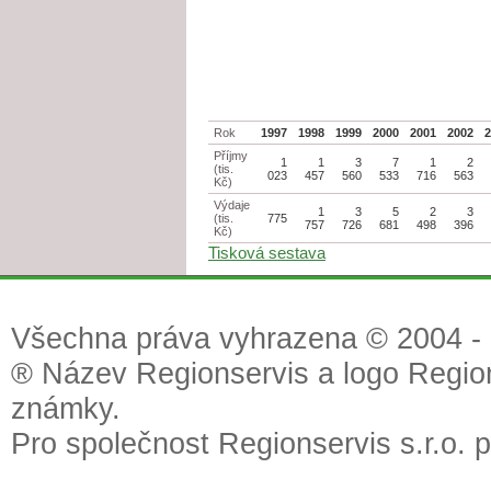
Rok
1997
1998
1999
2000
2001
2002
Příjmy
1
1
3
7
1
2
(tis.
023
457
560
533
716
563
Kč)
Výdaje
1
3
5
2
3
(tis.
775
757
726
681
498
396
Kč)
Tisková sestava
Všechna práva vyhrazena © 2004 - 2
® Název Regionservis a logo Region
známky.
Pro společnost Regionservis s.r.o. 