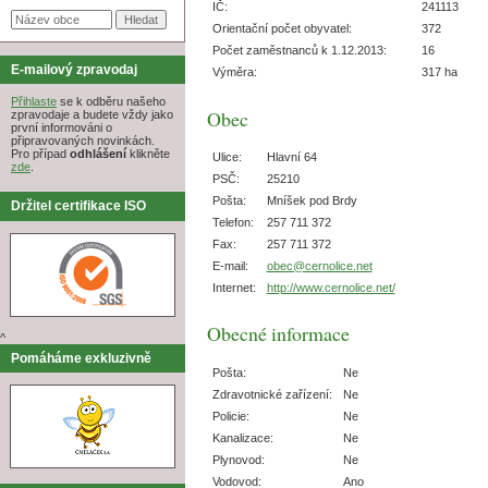
IČ:
241113
Orientační počet obyvatel:
372
Počet zaměstnanců k 1.12.2013:
16
E-mailový zpravodaj
Výměra:
317 ha
Přihlaste
se k odběru našeho
Obec
zpravodaje a budete vždy jako
první informováni o
připravovaných novinkách.
Pro případ
odhlášení
klikněte
Ulice:
Hlavní 64
zde
.
PSČ:
25210
Pošta:
Mníšek pod Brdy
Držitel certifikace ISO
Telefon:
257 711 372
Fax:
257 711 372
E-mail:
obec@cernolice.net
Internet:
http://www.cernolice.net/
Obecné informace
^
Pomáháme exkluzivně
Pošta:
Ne
Zdravotnické zařízení:
Ne
Policie:
Ne
Kanalizace:
Ne
Plynovod:
Ne
Vodovod:
Ano