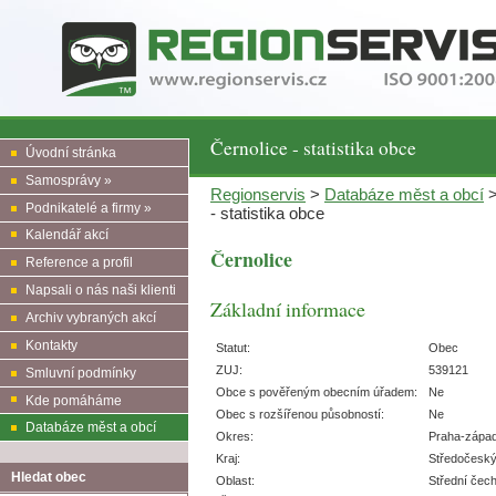
Černolice - statistika obce
Úvodní stránka
Samosprávy »
Regionservis
>
Databáze měst a obcí
Podnikatelé a firmy »
- statistika obce
Kalendář akcí
Černolice
Reference a profil
Napsali o nás naši klienti
Základní informace
Archiv vybraných akcí
Kontakty
Statut:
Obec
ZUJ:
539121
Smluvní podmínky
Obce s pověřeným obecním úřadem:
Ne
Kde pomáháme
Obec s rozšířenou působností:
Ne
Databáze měst a obcí
Okres:
Praha-zápa
Kraj:
Středočesk
Hledat obec
Oblast:
Střední čec