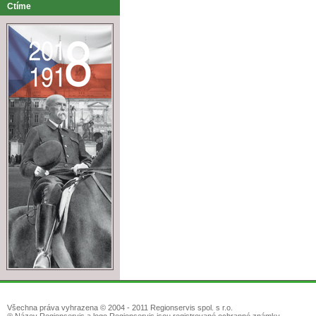
Ctíme
Všechna práva vyhrazena © 2004 - 2011 Regionservis spol. s r.o.
® Název Regionservis a logo Regionservis jsou registrované ochranné známky.