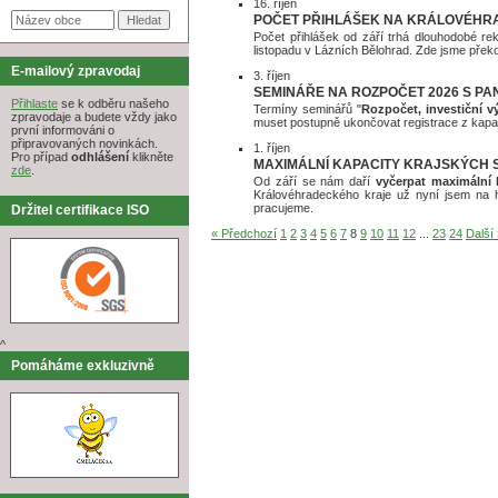
16. říjen
POČET PŘIHLÁŠEK NA KRÁLOVÉHRA
Počet přihlášek od září trhá dlouhodobé rek
listopadu v Lázních Bělohrad. Zde jsme přek
E-mailový zpravodaj
3. říjen
SEMINÁŘE NA ROZPOČET 2026 S PAN
Přihlaste
se k odběru našeho
Termíny seminářů "
Rozpočet, investiční 
zpravodaje a budete vždy jako
muset postupně ukončovat registrace z kapac
první informováni o
připravovaných novinkách.
1. říjen
Pro případ
odhlášení
klikněte
MAXIMÁLNÍ KAPACITY KRAJSKÝCH S
zde
.
Od září se nám daří
vyčerpat maximální 
Královéhradeckého kraje už nyní jsem na h
pracujeme.
Držitel certifikace ISO
« Předchozí
1
2
3
4
5
6
7
8
9
10
11
12
...
23
24
Další
^
Pomáháme exkluzivně