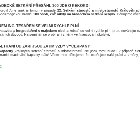
DECKÉ SETKÁNÍ PŘESÁHL 100 JDE O REKORD!
ordy! A ne jinak je tomu i v případě
22. Setkání starostů a místostarostů Královéhra
onali magickou hranici
100 osob, což nikdy na hradeckém setkání nebylo
. Děkujeme všem
EM ING. TESAŘEM SE VELMI RYCHLE PLNÍ
výstavba a hospodaření s majetkem obcí a měst
" se velmi rychle plní, proto neváhejte 
itních důvodů. Na semináři se probírají i změny ve financování školství.
ETKÁNÍ OD ZÁŘÍ JSOU ZATÍM VŽDY VYČERPÁNY
kapacity
krajských setkání starostů a místostarostů. Ne jinak tomu bude i v případě Se
ranici maximální kapacity sálu! Všem moc děkujeme, že oceňujete naší práci a změny, k
 »