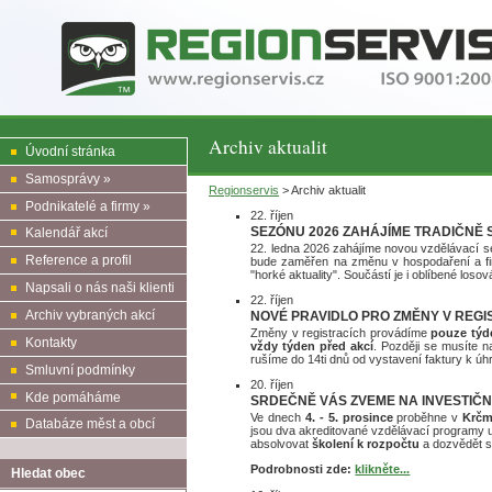
Archiv aktualit
Úvodní stránka
Samosprávy »
Regionservis
> Archiv aktualit
Podnikatelé a firmy »
22. říjen
SEZÓNU 2026 ZAHÁJÍME TRADIČNĚ
Kalendář akcí
22. ledna 2026 zahájíme novou vzdělávací s
Reference a profil
bude zaměřen na změnu v hospodaření a fin
"horké aktuality". Součástí je i oblíbené los
Napsali o nás naši klienti
22. říjen
Archiv vybraných akcí
NOVÉ PRAVIDLO PRO ZMĚNY V REGI
Změny v registracích provádíme
pouze týd
Kontakty
vždy týden před akcí
. Později se musíte 
rušíme do 14ti dnů od vystavení faktury k 
Smluvní podmínky
20. říjen
Kde pomáháme
SRDEČNĚ VÁS ZVEME NA INVESTIČNÍ
Ve dnech
4. - 5. prosince
proběhne v
Krčm
Databáze měst a obcí
jsou dva akreditované vzdělávací programy
absolvovat
školení k rozpočtu
a dozvědět s
Podrobnosti zde:
klikněte...
Hledat obec