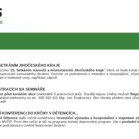
 SETKÁNÍM JIHOČESKÉHO KRAJE
ezónu "
21. Setkáním starostů a místostarostů Jihočeského kraje
", které se bude konat
ancování komunálního školství. Dozvíte se podrobnosti o metodice a hospodaření, včetn
ování o hodnotné ceny, například zájezd!
STRACÍCH NA SEMINÁŘE
en před konáním akce
(minimálně 5 pracovních dnů). Později nejsou změny možné!
Regi
nahlásit telefonicky na tel.: 608 343 410 Mgr. Jan Švejkovský. Bez úhrady předem není ú
úhradě.
 KONFERENCI DO KRČMY V DĚTENICÍCH...
ě Dětenice
další ročník konference "
Investiční výstavba a hospodaření s majetkem o
 u MVČR. První den večer je též na programu bohatý doprovodný program. Jde o
poslední t
e podrobnosti o změně financování školství.