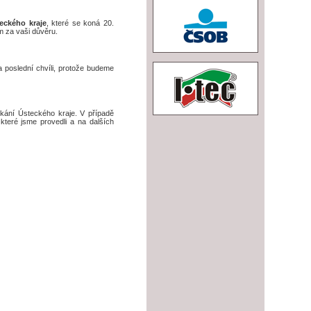
deckého kraje
, které se koná 20.
 za vaši důvěru.
na poslední chvíli, protože budeme
tkání Ústeckého kraje. V případě
teré jsme provedli a na dalších