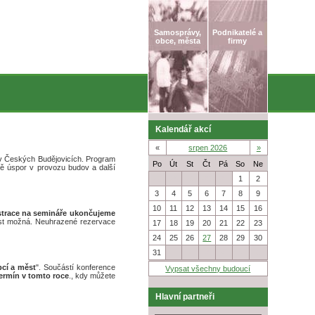
Samosprávy,
Podnikatelé a
obce, města
firmy
Kalendář akcí
«
srpen 2026
»
 v Českých Budějovicích. Program
Po
Út
St
Čt
Pá
So
Ne
ě úspor v provozu budov a další
27
28
29
30
31
1
2
3
4
5
6
7
8
9
10
11
12
13
14
15
16
strace na semináře ukončujeme
čast možná. Neuhrazené rezervace
17
18
19
20
21
22
23
24
25
26
27
28
29
30
31
1
2
3
4
5
6
bcí a měst
". Součástí konference
Vypsat všechny budoucí
ermín v tomto roce
., kdy můžete
Hlavní partneři