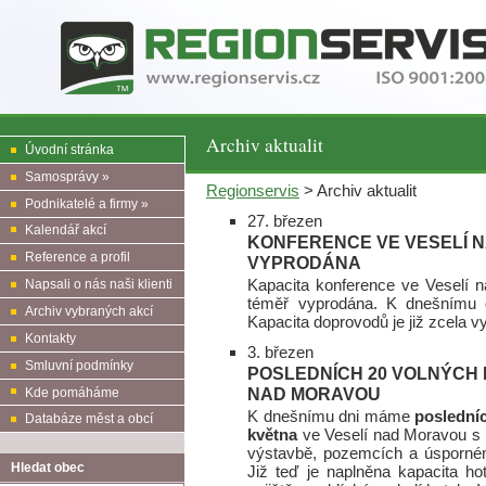
Archiv aktualit
Úvodní stránka
Samosprávy »
Regionservis
> Archiv aktualit
Podnikatelé a firmy »
27. březen
Kalendář akcí
KONFERENCE VE VESELÍ 
Reference a profil
VYPRODÁNA
Kapacita konference ve Veselí
Napsali o nás naši klienti
téměř vyprodána. K dnešním
Archiv vybraných akcí
Kapacita doprovodů je již zcela 
Kontakty
3. březen
Smluvní podmínky
POSLEDNÍCH 20 VOLNÝCH 
NAD MORAVOU
Kde pomáháme
K dnešnímu dni máme
poslední
Databáze měst a obcí
května
ve Veselí nad Moravou s 
výstavbě, pozemcích a úsporné
Hledat obec
Již teď je naplněna kapacita h