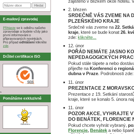
zajištěno v blízkém okolí hotelu.
2. březen
SRDEČNĚ VÁS ZVEME NA D
E-mailový zpravodaj
PLZEŇSKÉHO KRAJE
Srdečně vás zveme na
22. Setk
Přihlaste
se k odběru našeho
kraje
, které se bude konat
26. kv
zpravodaje a budete vždy jako
první informováni o
zde:
klikněte...
připravovaných novinkách.
Pro případ
odhlášení
klikněte
12. únor
zde
.
POŘÁD NEMÁTE JASNO KO
NEPEDAGOGICKÝCH PRAC
Držitel certifikace ISO
Pokud stále tápete a nebo dostá
přijeďte na
Konferenci o regioná
dubna v Praze
. Podrobnosti zde
11. únor
PREZENTACE Z MORAVSK
^
Prezentace z 19. Setkání staros
Pomáháme exkluzivně
kraje, které se konalo 5. února na
11. únor
POZOR AKCE, VYHRAJTE 
DO BENÁTEK, FLORENCIE
Pokud chcete vyhrát vybraný,
po
Florencie
,
Benátek
a nebo špan