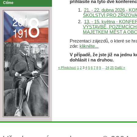
přihlásíte na tyto dvě konferen
Ctíme
21. - 22. dubna 2026 
ŠKOLSTVÍ PRO ZŘIZOV
13. - 15. května - KO
VÝSTAVBĚ, POZEMCÍCH
MAJETKEM MĚST A OBC
Prezentaci zájezdů, o které se hr
zde:
klikněte...
V případě, že jste již na jednu k
dohlásit i na druhou.
« Předchozí
1
2
3
4
5
6
7
8
9
...
24
25
Další »